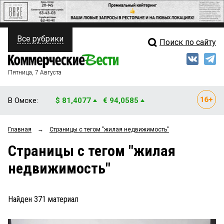
Все рубрики
Поиск по сайту
ПОЛИТИКА
Свежий выпуск
Медиа
ФИНАНСЫ
Пятница, 7 Августа
Кто есть кто
НЕДВИЖИМОСТЬ
В Омске:
$ 81,4077
€ 94,0585
Интервью
БИЗНЕС
Главная
→
Страницы c тегом "жилая недвижимость"
Мнения
ОБЩЕСТВО
Страницы c тегом "жилая
Рейтинги
ЗАКОН
недвижимость"
Блоги
НОВОСТИ КОМПАНИЙ
Архив
Найден
371
материал
ПРОИСШЕСТВИЯ
СТИЛЬ ЖИЗНИ