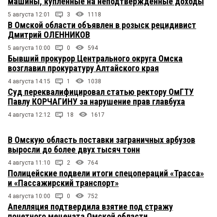
машины, купленные на неподтвержденные доходы
5 августа 12:01
3
1118
В Омской области объявлен в розыск рецидивист
Дмитрий ОЛЕННИКОВ
5 августа 10:00
0
594
Бывший прокурор Центрального округа Омска
возглавил прокуратуру Алтайского края
4 августа 14:15
1
1038
Суд переквалифицировал статью ректору ОмГТУ
Павлу КОРЧАГИНУ за нарушение прав главбуха
4 августа 12:12
18
1617
В Омскую область поставки заграничных арбузов
выросли до более двух тысяч тонн
4 августа 11:10
2
764
Полицейские подвели итоги спецопераций «Трасса»
и «Пассажирский транспорт»
4 августа 10:00
0
752
Апелляция подтвердила взятие под стражу
почетного мецената Омской области