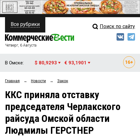
Все рубрики
Поиск по сайту
ПОЛИТИКА
Свежий выпуск
Медиа
ФИНАНСЫ
Четверг, 6 Августа
Кто есть кто
НЕДВИЖИМОСТЬ
В Омске:
$ 80,9293
€ 93,1901
Интервью
БИЗНЕС
Главная
→
Новости
→
Закон
Мнения
ОБЩЕСТВО
ККС приняла отставку
Рейтинги
ЗАКОН
председателя Черлакского
Блоги
НОВОСТИ КОМПАНИЙ
райсуда Омской области
Архив
ПРОИСШЕСТВИЯ
Людмилы ГЕРСТНЕР