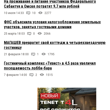
На проживание и питание участников Федерального
Сабантуя в Омске потратят 9,7 млн рублей
10 июля 14:33
10
2277
ФНС объяснила условия налогообложения земельных
участков, занятых гостевыми домами
25 марта 18:03
0
2066
МАГАШЕВ превратит свой коттедж в четырехзвездочную
гостиницу
21 февраля 18:00
1
1795
Гостиничный комплекс «Турист» в 4,5 раза увеличил
посещаемость лобби-бара
7 февраля 14:00
2
1515