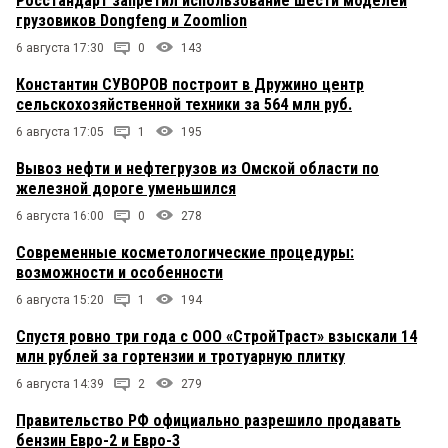
Росстандарт запретил использование шести моделей
грузовиков Dongfeng и Zoomlion
6 августа 17:30
0
143
Константин СУВОРОВ построит в Дружино центр
сельскохозяйственной техники за 564 млн руб.
6 августа 17:05
1
195
Вывоз нефти и нефтегрузов из Омской области по
железной дороге уменьшился
6 августа 16:00
0
278
Современные косметологические процедуры:
возможности и особенности
6 августа 15:20
1
194
Спустя ровно три года с ООО «СтройТраст» взыскали 14
млн рублей за гортензии и тротуарную плитку
6 августа 14:39
2
279
Правительство РФ официально разрешило продавать
бензин Евро-2 и Евро-3