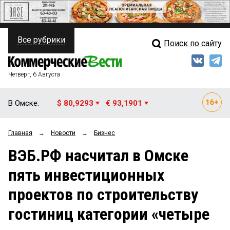
Все рубрики
Поиск по сайту
ПОЛИТИКА
Свежий выпуск
Медиа
ФИНАНСЫ
Четверг, 6 Августа
Кто есть кто
НЕДВИЖИМОСТЬ
В Омске:
$ 80,9293
€ 93,1901
Интервью
БИЗНЕС
Главная
→
Новости
→
Бизнес
Мнения
ОБЩЕСТВО
ВЭБ.РФ насчитал в Омске
Рейтинги
ЗАКОН
пять инвестиционных
Блоги
НОВОСТИ КОМПАНИЙ
проектов по строительству
Архив
ПРОИСШЕСТВИЯ
гостиниц категории «четыре