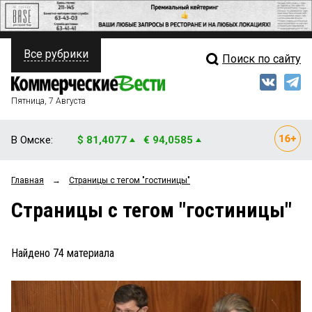
Все рубрики
Поиск по сайту
ПОЛИТИКА
Свежий выпуск
Медиа
ФИНАНСЫ
Пятница, 7 Августа
Кто есть кто
НЕДВИЖИМОСТЬ
В Омске:
$ 81,4077
€ 94,0585
Интервью
БИЗНЕС
Главная
→
Страницы c тегом "гостиницы"
Мнения
ОБЩЕСТВО
Страницы c тегом "гостиницы"
Рейтинги
ЗАКОН
Блоги
НОВОСТИ КОМПАНИЙ
Найдено
74
материала
Архив
ПРОИСШЕСТВИЯ
СТИЛЬ ЖИЗНИ