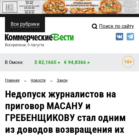
Все рубрики
Поиск по сайту
ПОЛИТИКА
Свежий выпуск
Медиа
ФИНАНСЫ
Воскресенье, 9 Августа
Кто есть кто
НЕДВИЖИМОСТЬ
В Омске:
$ 82,1665
€ 94,8366
Интервью
БИЗНЕС
Главная
→
Новости
→
Закон
Мнения
ОБЩЕСТВО
Недопуск журналистов на
Рейтинги
ЗАКОН
приговор МАСАНУ и
Блоги
НОВОСТИ КОМПАНИЙ
ГРЕБЕНЩИКОВУ стал одним
Архив
ПРОИСШЕСТВИЯ
из доводов возвращения их