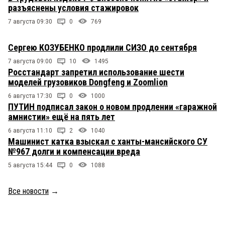
разъяснены условия стажировок
7 августа 09:30
0
769
Сергею КОЗУБЕНКО продлили СИЗО до сентября
7 августа 09:00
10
1495
Росстандарт запретил использование шести
моделей грузовиков Dongfeng и Zoomlion
6 августа 17:30
0
1000
ПУТИН подписал закон о новом продлении «гаражной
амнистии» ещё на пять лет
6 августа 11:10
2
1040
Машинист катка взыскал с ханты-мансийского СУ
№967 долги и компенсации вреда
5 августа 15:44
0
1088
Все новости
→