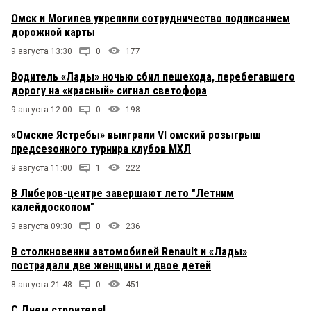
Омск и Могилев укрепили сотрудничество подписанием
дорожной карты
9 августа 13:30
0
177
Водитель «Лады» ночью сбил пешехода, перебегавшего
дорогу на «красный» сигнал светофора
9 августа 12:00
0
198
«Омские Ястребы» выиграли VI омский розыгрыш
предсезонного турнира клубов МХЛ
9 августа 11:00
1
222
В Либеров-центре завершают лето "Летним
калейдоскопом"
9 августа 09:30
0
236
В столкновении автомобилей Renault и «Лады»
пострадали две женщины и двое детей
8 августа 21:48
0
451
С Днем строителя!