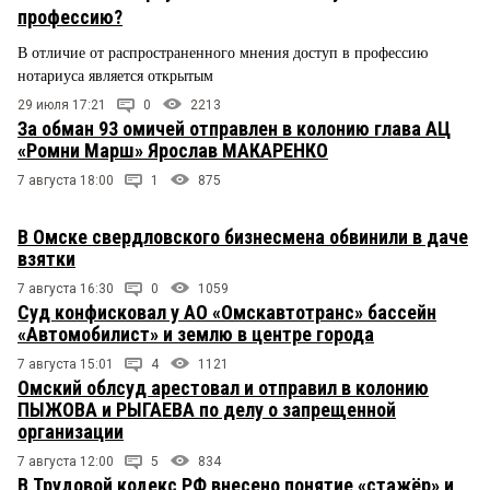
профессию?
В отличие от распространенного мнения доступ в профессию
нотариуса является открытым
29 июля 17:21
0
2213
За обман 93 омичей отправлен в колонию глава АЦ
«Ромни Марш» Ярослав МАКАРЕНКО
7 августа 18:00
1
875
В Омске свердловского бизнесмена обвинили в даче
взятки
7 августа 16:30
0
1059
Суд конфисковал у АО «Омскавтотранс» бассейн
«Автомобилист» и землю в центре города
7 августа 15:01
4
1121
Омский облсуд арестовал и отправил в колонию
ПЫЖОВА и РЫГАЕВА по делу о запрещенной
организации
7 августа 12:00
5
834
В Трудовой кодекс РФ внесено понятие «стажёр» и