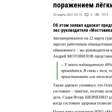
поражением лёгк
23 марта 2021 09:15
0
7073
Об этом заявил адвокат пред
экс-руководителя «Мостовика
Запланированное на 22 марта суд
зарплат работников обанкротивше
обвиняемого – экс-руководител
Андрей МОТОВИЛОВ представил 
– У моего подзащитного 40% 
проводится. В связи с тем, 
приостановить или отложит
Также адвокат упомянул, что Ол
состояние – тяжёлое, поэтому нел
дела. Судья Игорь ШЕВЧЕНКО удо
когда состояние здоровья позволи
Позже жена основателя НПО «М