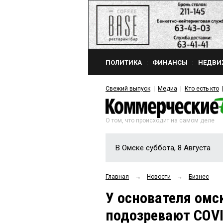
ПОЛИТИКА
ФИНАНСЫ
НЕДВИ
Свежий выпуск
Медиа
Кто есть кто
О том, что происходит на самом деле
В Омске суббота, 8 Августа
Главная
→
Новости
→
Бизнес
У основателя ом
подозревают COVI