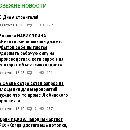
СВЕЖИЕ НОВОСТИ
С Днем строителя!
8 августа 18:00
1
142
Эльвира НАБИУЛЛИНА:
«Некоторые компании даже в
убыток себе пытаются
удержать рабочую силу на
производствах, хотя спрос в их
секторах объективно падает»
8 августа 16:45
1
191
В Омске остро встал запрос на
площадки для мероприятий –
нужно что-то кроме Любинского
проспекта
8 августа 15:30
0
357
Юрий ИЦКОВ, народный артист
РФ: «Когда достигаешь потолка,