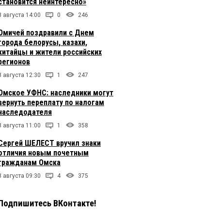
становится неинтересно»
8 августа 14:00
0
246
Омичей поздравили с Днем
города белорусы, казахи,
китайцы и жители российских
регионов
8 августа 12:30
1
247
Омское УФНС: наследники могут
вернуть переплату по налогам
наследодателя
8 августа 11:00
1
358
Сергей ШЕЛЕСТ вручил знаки
отличия новым почетным
гражданам Омска
8 августа 09:30
4
375
Подпишитесь ВКонтакте!