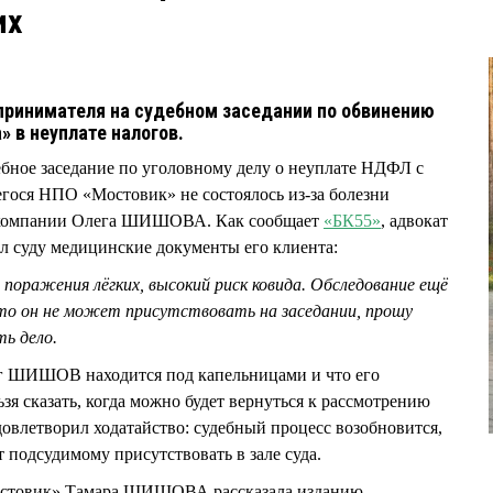
их
принимателя на судебном заседании по обвинению
» в неуплате налогов.
ебное заседание по уголовному делу о неуплате НДФЛ с
гося НПО «Мостовик» не состоялось из-за болезни
я компании Олега ШИШОВА. Как сообщает
«БК55»
, адвокат
суду медицинские документы его клиента:
поражения лёгких, высокий риск ковида. Обследование ещё
что он не может присутствовать на заседании, прошу
ь дело.
ег ШИШОВ находится под капельницами и что его
ьзя сказать, когда можно будет вернуться к рассмотрению
влетворил ходатайство: судебный процесс возобновится,
т подсудимому присутствовать в зале суда.
остовик» Тамара ШИШОВА рассказала изданию