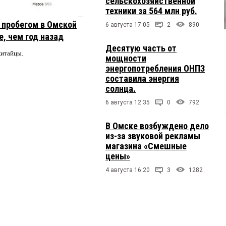
сельскохозяйственной
техники за 564 млн руб.
с пробегом в Омской
6 августа 17:05
2
890
, чем год назад
Десятую часть от
китайцы.
мощности
энергопотребления ОНПЗ
составила энергия
солнца.
6 августа 12:35
0
792
В Омске возбуждено дело
из-за звуковой рекламы
магазина «Смешные
цены»
4 августа 16:20
3
1282