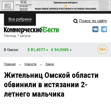
Все рубрики
Поиск по сайту
ПОЛИТИКА
Свежий выпуск
Медиа
ФИНАНСЫ
Пятница, 7 Августа
Кто есть кто
НЕДВИЖИМОСТЬ
В Омске:
$ 81,4077
€ 94,0585
Интервью
БИЗНЕС
Главная
→
Новости
→
Закон
Мнения
ОБЩЕСТВО
Жительниц Омской области
Рейтинги
ЗАКОН
обвинили в истязании 2-
Блоги
НОВОСТИ КОМПАНИЙ
летнего мальчика
Архив
ПРОИСШЕСТВИЯ