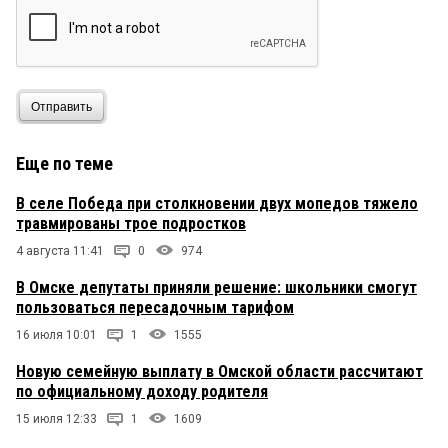
Отправить
Еще по теме
В селе Победа при столкновении двух мопедов тяжело
травмированы трое подростков
4 августа 11:41
0
974
В Омске депутаты приняли решение: школьники смогут
пользоваться пересадочным тарифом
16 июля 10:01
1
1555
Новую семейную выплату в Омской области рассчитают
по официальному доходу родителя
15 июля 12:33
1
1609