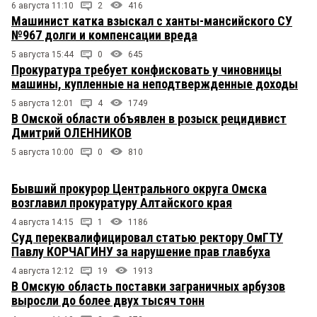
6 августа 11:10
2
416
Машинист катка взыскал с ханты-мансийского СУ
№967 долги и компенсации вреда
5 августа 15:44
0
645
Прокуратура требует конфисковать у чиновницы
машины, купленные на неподтвержденные доходы
5 августа 12:01
4
1749
В Омской области объявлен в розыск рецидивист
Дмитрий ОЛЕННИКОВ
5 августа 10:00
0
810
Бывший прокурор Центрального округа Омска
возглавил прокуратуру Алтайского края
4 августа 14:15
1
1186
Суд переквалифицировал статью ректору ОмГТУ
Павлу КОРЧАГИНУ за нарушение прав главбуха
4 августа 12:12
19
1913
В Омскую область поставки заграничных арбузов
выросли до более двух тысяч тонн