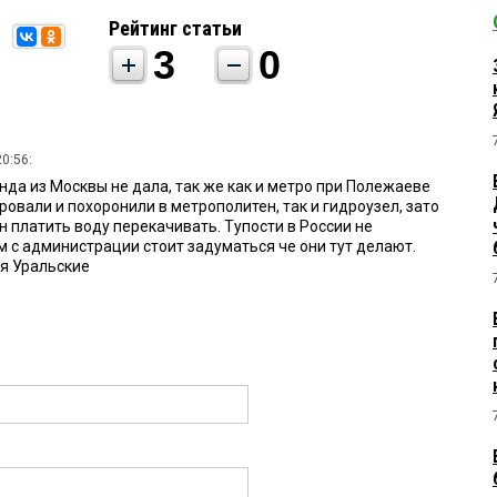
Рейтинг статьи
3
0
0:56:
да из Москвы не дала, так же как и метро при Полежаеве
овали и похоронили в метрополитен, так и гидроузел, зато
н платить воду перекачивать. Тупости в России не
 с администрации стоит задуматься че они тут делают.
ья Уральские