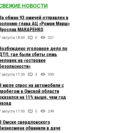
СВЕЖИЕ НОВОСТИ
За обман 93 омичей отправлен в
колонию глава АЦ «Ромни Марш»
Ярослав МАКАРЕНКО
7 августа 18:00
0
321
Возбуждено уголовное дело по
ДТП, где были сбиты семь
человек на «островке
безопасности»
7 августа 17:30
3
390
В июле спрос на автомобили с
пробегом в Омской области
оказался на 11% выше, чем год
назад
7 августа 17:00
0
249
В Омске свердловского
бизнесмена обвинили в даче