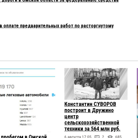
 оплате предварительных работ по расторгнутому
Константин СУВОРОВ
построит в Дружино
центр
сельскохозяйственной
техники за 564 млн руб.
с пробегом в Омской
6 августа 17:05
2
685