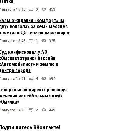
взятки
7 августа 16:30
0
453
Залы ожидания «Комфорт» на
двух вокзалах за семь месяцев
посетили 2,5 тысячи пассажиров
7 августа 15:45
1
325
Суд конфисковал у АО
«Омскавтотранс» бассейн
«Автомобилист» и землю в
центре города
7 августа 15:01
4
594
Генеральный директор покинул
женский волейбольный клуб
«Омичка»
7 августа 14:00
2
449
Подпишитесь ВКонтакте!