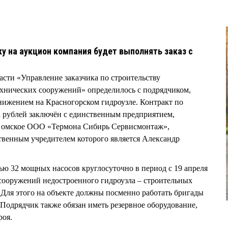
у на аукцион компания будет выполнять заказ с
сти «Управление заказчика по строительству
ехнических сооружений» определилось с подрядчиком,
нижением на Красногорском гидроузле. Контракт по
а рублей заключён с единственным предприятием,
о омское ООО «Термона Сибирь Сервисмонтаж»,
твенным учредителем которого является Александр
ью 32 мощных насосов круглосуточно в период с 19 апреля
з сооружений недостроенного гидроузла – строительных
 Для этого на объекте должны посменно работать бригады
одрядчик также обязан иметь резервное оборудование,
роя.