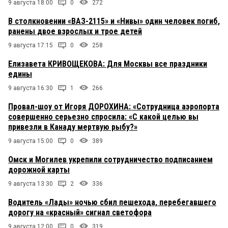
9 августа 18:00
0
272
В столкновении «ВАЗ-2115» и «Нивы» один человек погиб,
ранены двое взрослых и трое детей
9 августа 17:15
0
258
Елизавета КРИВОЩЕКОВА: Для Москвы все праздники
едины
9 августа 16:30
1
266
Провал-шоу от Игоря ДОРОХИНА: «Сотрудница аэропорта
совершенно серьезно спросила: «С какой целью вы
привезли в Канаду мертвую рыбу?»
9 августа 15:00
0
389
Омск и Могилев укрепили сотрудничество подписанием
дорожной карты
9 августа 13:30
2
336
Водитель «Лады» ночью сбил пешехода, перебегавшего
дорогу на «красный» сигнал светофора
9 августа 12:00
0
319