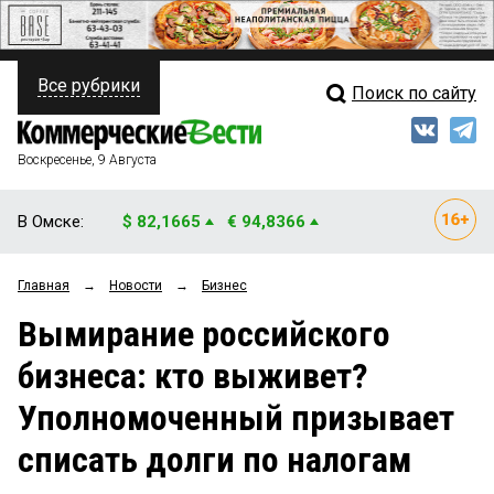
Все рубрики
Поиск по сайту
ПОЛИТИКА
Свежий выпуск
Медиа
ФИНАНСЫ
Воскресенье, 9 Августа
Кто есть кто
НЕДВИЖИМОСТЬ
В Омске:
$ 82,1665
€ 94,8366
Интервью
БИЗНЕС
Главная
→
Новости
→
Бизнес
Мнения
ОБЩЕСТВО
Вымирание российского
Рейтинги
ЗАКОН
бизнеса: кто выживет?
Блоги
НОВОСТИ КОМПАНИЙ
Уполномоченный призывает
Архив
ПРОИСШЕСТВИЯ
списать долги по налогам