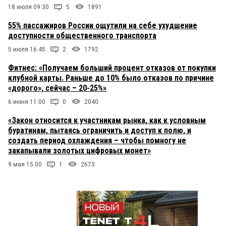
18 июля 09:30
5
1891
55% пассажиров России ощутили на себе ухудшение
доступности общественного транспорта
5 июля 16:45
2
1792
Фитнес: «Получаем больший процент отказов от покупки
клубной карты. Раньше до 10% было отказов по причине
«дорого», сейчас – 20-25%»
6 июня 11:00
0
2040
«Закон относится к участникам рынка, как к условным
буратинам, пытаясь ограничить и доступ к полю, и
создать период охлаждения – чтобы помногу не
закапывали золотых цифровых монет»
9 мая 15:00
1
2673