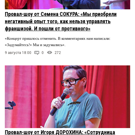
Провал-шоу от Семена СОКУРА: «Мы приобрели
негативный опыт того, как нельзя управлять
франшизой. И пошли от противного»
«Концерт пришлось отменить. В комментариях нам написали:
«Задумайтесь!» Мы и задумались».
9 августа 18:00
0
272
Провал-шоу от Игоря ДОРОХИНА: «Сотрудница