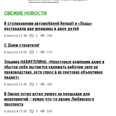
СВЕЖИЕ НОВОСТИ
В столкновении автомобилей Renault и «Лады»
пострадали две женщины и двое детей
8 августа 21:48
0
298
С Днем строителя!
8 августа 18:00
1
315
Эльвира НАБИУЛЛИНА: «Некоторые компании даже в
убыток себе пытаются удержать рабочую силу на
производствах, хотя спрос в их секторах объективно
падает»
8 августа 16:45
2
439
В Омске остро встал запрос на площадки для
мероприятий – нужно что-то кроме Любинского
проспекта
8 августа 15:30
3
595