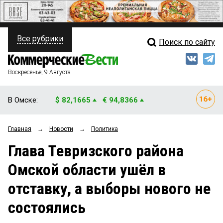
Все рубрики
Поиск по сайту
ПОЛИТИКА
Свежий выпуск
Медиа
ФИНАНСЫ
Воскресенье, 9 Августа
Кто есть кто
НЕДВИЖИМОСТЬ
В Омске:
$ 82,1665
€ 94,8366
Интервью
БИЗНЕС
Главная
→
Новости
→
Политика
Мнения
ОБЩЕСТВО
Глава Тевризского района
Рейтинги
ЗАКОН
Омской области ушёл в
Блоги
НОВОСТИ КОМПАНИЙ
отставку, а выборы нового не
Архив
ПРОИСШЕСТВИЯ
состоялись