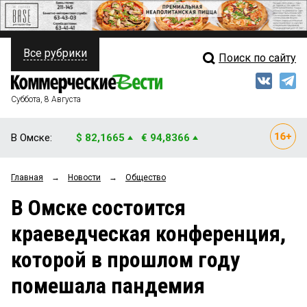
Все рубрики
Поиск по сайту
ПОЛИТИКА
Свежий выпуск
Медиа
ФИНАНСЫ
Суббота, 8 Августа
Кто есть кто
НЕДВИЖИМОСТЬ
В Омске:
$ 82,1665
€ 94,8366
Интервью
БИЗНЕС
Главная
→
Новости
→
Общество
Мнения
ОБЩЕСТВО
В Омске состоится
Рейтинги
ЗАКОН
краеведческая конференция,
Блоги
НОВОСТИ КОМПАНИЙ
которой в прошлом году
Архив
ПРОИСШЕСТВИЯ
помешала пандемия