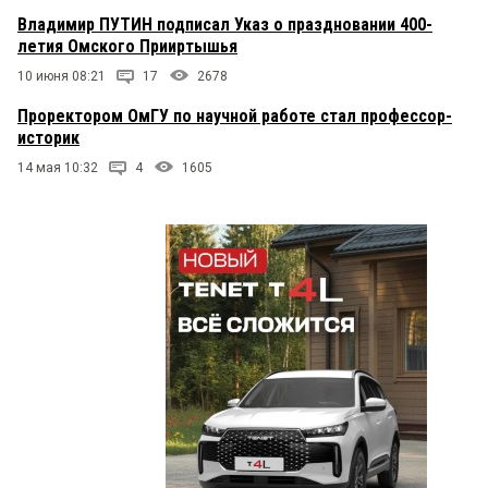
Владимир ПУТИН подписал Указ о праздновании 400-
летия Омского Прииртышья
10 июня 08:21
17
2678
Проректором ОмГУ по научной работе стал профессор-
историк
14 мая 10:32
4
1605