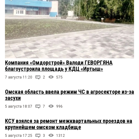
Компания «Омдорстрой» Валоди ГЕВОРГЯНА
благоустроила площадь у КДЦ «Иртыш»
7 августа 11:20
2
575
Омская область ввела режим ЧС в агросекторе из-за
засухи
5 августа 18:07
7
996
КСУ взялся за ремонт межквартальных проездов на
крупнейшем омском кладбище
5 августа 17:25
3
1312