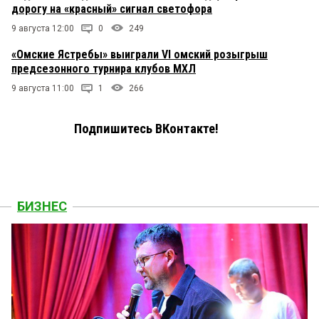
дорогу на «красный» сигнал светофора
9 августа 12:00
0
249
«Омские Ястребы» выиграли VI омский розыгрыш
предсезонного турнира клубов МХЛ
9 августа 11:00
1
266
Подпишитесь ВКонтакте!
БИЗНЕС