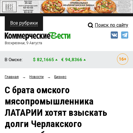
Все рубрики
Поиск по сайту
ПОЛИТИКА
Свежий выпуск
Медиа
ФИНАНСЫ
Воскресенье, 9 Августа
Кто есть кто
НЕДВИЖИМОСТЬ
В Омске:
$ 82,1665
€ 94,8366
Интервью
БИЗНЕС
Главная
→
Новости
→
Бизнес
Мнения
ОБЩЕСТВО
С брата омского
Рейтинги
ЗАКОН
мясопромышленника
Блоги
НОВОСТИ КОМПАНИЙ
ЛАТАРИИ хотят взыскать
Архив
ПРОИСШЕСТВИЯ
долги Черлакского