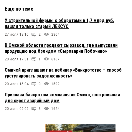
Еще по теме
У строительной фирмы с оборотами в 1,7 млрд руб.
нашли только старый ЛЕКСУС
27 июля 18:10
2
2304
В Омской области продают сырзавод, где выпускали
продукцию под брендом «Сыроварня Побочино»
20 июля 17:31
1
6167
Омичей приглашают на вебинар «Банкротство – способ
урегулировать задолженность»
20 июля 15:04
0
1592
Признана банкротом компания из Омска, построившая
для сирот аварийный дом
20 июля 09:09
3
1624