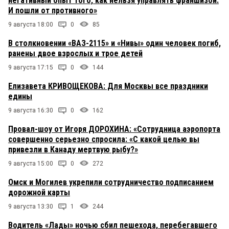
негативный опыт того, как нельзя управлять франшизой.
И пошли от противного»
9 августа 18:00
0
85
В столкновении «ВАЗ-2115» и «Нивы» один человек погиб,
ранены двое взрослых и трое детей
9 августа 17:15
0
144
Елизавета КРИВОЩЕКОВА: Для Москвы все праздники
едины
9 августа 16:30
0
162
Провал-шоу от Игоря ДОРОХИНА: «Сотрудница аэропорта
совершенно серьезно спросила: «С какой целью вы
привезли в Канаду мертвую рыбу?»
9 августа 15:00
0
272
Омск и Могилев укрепили сотрудничество подписанием
дорожной карты
9 августа 13:30
1
244
Водитель «Лады» ночью сбил пешехода, перебегавшего