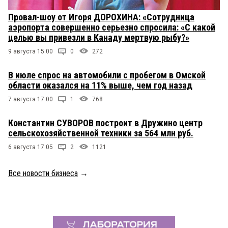
Провал-шоу от Игоря ДОРОХИНА: «Сотрудница
аэропорта совершенно серьезно спросила: «С какой
целью вы привезли в Канаду мертвую рыбу?»
9 августа 15:00
0
272
В июле спрос на автомобили с пробегом в Омской
области оказался на 11% выше, чем год назад
7 августа 17:00
1
768
Константин СУВОРОВ построит в Дружино центр
сельскохозяйственной техники за 564 млн руб.
6 августа 17:05
2
1121
Все новости бизнеса
→