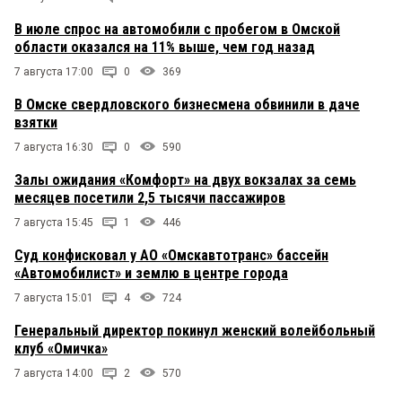
В июле спрос на автомобили с пробегом в Омской
области оказался на 11% выше, чем год назад
7 августа 17:00
0
369
В Омске свердловского бизнесмена обвинили в даче
взятки
7 августа 16:30
0
590
Залы ожидания «Комфорт» на двух вокзалах за семь
месяцев посетили 2,5 тысячи пассажиров
7 августа 15:45
1
446
Суд конфисковал у АО «Омскавтотранс» бассейн
«Автомобилист» и землю в центре города
7 августа 15:01
4
724
Генеральный директор покинул женский волейбольный
клуб «Омичка»
7 августа 14:00
2
570