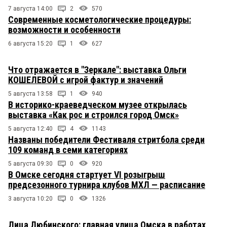
7 августа 14:00
2
570
Современные косметологические процедуры:
возможности и особенности
6 августа 15:20
1
627
Что отражается в "Зеркале": выставка Ольги
КОШЕЛЕВОЙ с игрой фактур и значений
5 августа 13:58
1
940
В историко-краеведческом музее открылась
выставка «Как рос и строился город Омск»
5 августа 12:40
4
1143
Названы победители Фестиваля стритбола среди
109 команд в семи категориях
5 августа 09:30
0
920
В Омске сегодня стартует VI розыгрыш
предсезонного турнира клубов МХЛ — расписание
3 августа 10:20
0
1326
Лица Любинского: главная улица Омска в работах