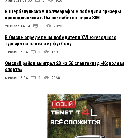
5 августа 09:30
0
920
В Шербакульском полумарафоне победили призёры
проводившихся в Омске забегов серии SIM
20 июля 14:34
0
2023
В Омске определены победители XVI ежегодного
турнира по пляжному футболу
7 июля 16:34
0
1891
Омский район выиграл 28 из 56 спартакиад «Королева
спорта»
6 июля 16:34
0
2068