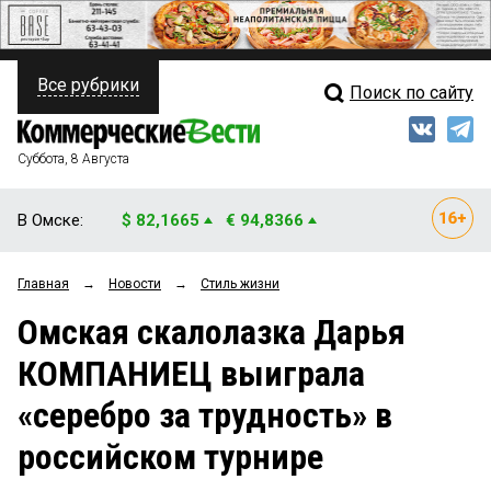
Все рубрики
Поиск по сайту
ПОЛИТИКА
Свежий выпуск
Медиа
ФИНАНСЫ
Суббота, 8 Августа
Кто есть кто
НЕДВИЖИМОСТЬ
В Омске:
$ 82,1665
€ 94,8366
Интервью
БИЗНЕС
Главная
→
Новости
→
Стиль жизни
Мнения
ОБЩЕСТВО
Омская скалолазка Дарья
Рейтинги
ЗАКОН
КОМПАНИЕЦ выиграла
Блоги
НОВОСТИ КОМПАНИЙ
«серебро за трудность» в
Архив
ПРОИСШЕСТВИЯ
российском турнире
СТИЛЬ ЖИЗНИ