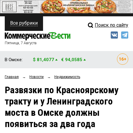
Все рубрики
Поиск по сайту
ПОЛИТИКА
Свежий выпуск
Медиа
ФИНАНСЫ
Пятница, 7 Августа
Кто есть кто
НЕДВИЖИМОСТЬ
В Омске:
$ 81,4077
€ 94,0585
Интервью
БИЗНЕС
Главная
→
Новости
→
Недвижимость
Мнения
ОБЩЕСТВО
Развязки по Красноярскому
Рейтинги
ЗАКОН
тракту и у Ленинградского
Блоги
НОВОСТИ КОМПАНИЙ
моста в Омске должны
Архив
ПРОИСШЕСТВИЯ
появиться за два года