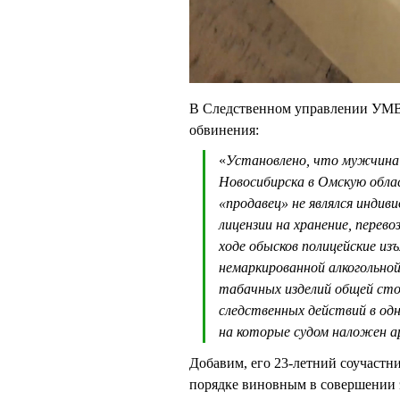
В Следственном управлении УМВД
обвинения:
«
Установлено, что мужчина о
Новосибирска в Омскую обла
«продавец» не являлся инди
лицензии на хранение, перево
ходе обысков полицейские из
немаркированной алкогольно
табачных изделий общей сто
следственных действий в одн
на которые судом наложен а
Добавим, его 23-летний соучастн
порядке виновным в совершении э