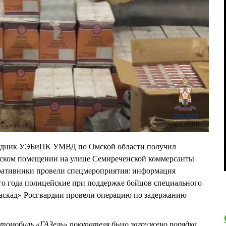
рудник УЭБиПК УМВД по Омской области получил
ском помещении на улице Семиреченской коммерсанты
ративники провели спецмероприятия: информация
го года полицейские при поддержке бойцов специального
Каскад» Росгвардии провели операцию по задержанию
томобиль «ГАЗель» покупателя было загружено порядка