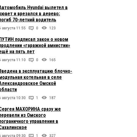
Автомобиль Hyundai вылетел в
кювет и врезался в дерево:
погиб 70-летний водитель
6 августа 11:55
0
123
ПУТИН подписал закон о новом
продлении «гаражной амнистии»
ещё на пять лет
6 августа 11:10
0
165
Введена в эксплуатацию блочно-
модульная котельная в селе
Александровское Омской
области
6 августа 10:30
1
187
Сергея МАХОРИНА сразу же
перевели из Омского
пограничного управления в
Сахалинское
6 августа 09:30
1
327