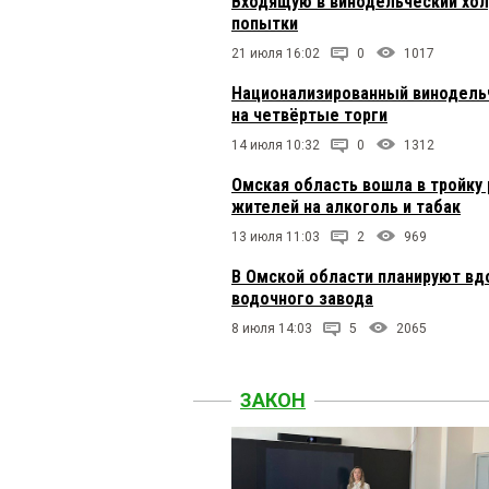
Входящую в винодельческий хол
попытки
21 июля 16:02
0
1017
Национализированный винодельч
на четвёртые торги
14 июля 10:32
0
1312
Омская область вошла в тройку 
жителей на алкоголь и табак
13 июля 11:03
2
969
В Омской области планируют вд
водочного завода
8 июля 14:03
5
2065
ЗАКОН