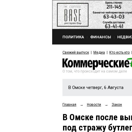
ПОЛИТИКА
ФИНАНСЫ
НЕДВИ
Свежий выпуск
Медиа
Кто есть кто
О том, что происходит на самом деле
В Омске четверг, 6 Августа
Главная
→
Новости
→
Закон
В Омске после вы
под стражу бутл