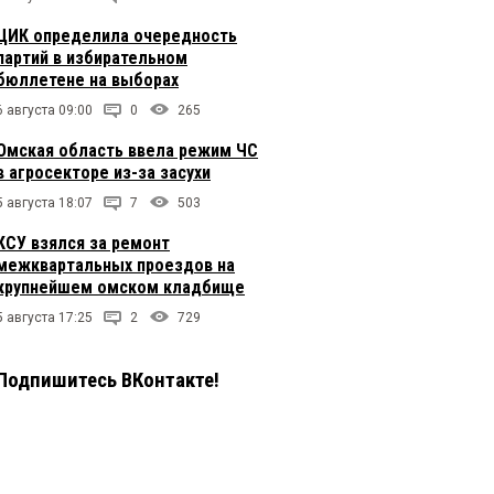
ЦИК определила очередность
партий в избирательном
бюллетене на выборах
6 августа 09:00
0
265
Омская область ввела режим ЧС
в агросекторе из-за засухи
5 августа 18:07
7
503
КСУ взялся за ремонт
межквартальных проездов на
крупнейшем омском кладбище
5 августа 17:25
2
729
Подпишитесь ВКонтакте!