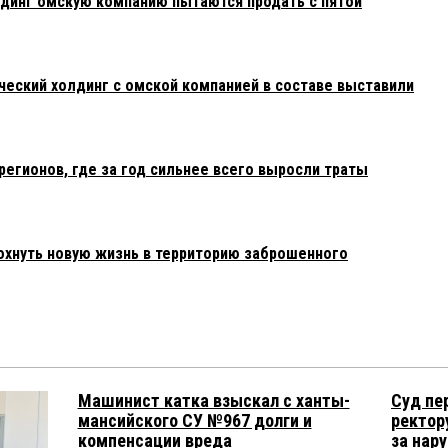
динг омскую компанию пытаются продать с пятой
еский холдинг с омской компанией в составе выставили
регионов, где за год сильнее всего выросли траты
охнуть новую жизнь в территорию заброшенного
Машинист катка взыскал с ханты-
Суд пе
мансийского СУ №967 долги и
ректор
компенсации вреда
за нар