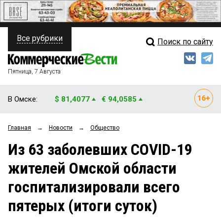
Все рубрики
Поиск по сайту
ПОЛИТИКА
Свежий выпуск
Медиа
ФИНАНСЫ
Пятница, 7 Августа
Кто есть кто
НЕДВИЖИМОСТЬ
В Омске:
$ 81,4077
€ 94,0585
Интервью
БИЗНЕС
Главная
→
Новости
→
Общество
Мнения
ОБЩЕСТВО
Из 63 заболевших COVID-19
Рейтинги
ЗАКОН
жителей Омской области
Блоги
НОВОСТИ КОМПАНИЙ
госпитализировали всего
Архив
ПРОИСШЕСТВИЯ
пятерых (итоги суток)