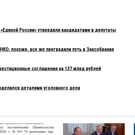
 «Единой России» утвердили кандидатами в депутаты
О, похоже, все же преградили путь в Заксобрание
вестиционные соглашения на 137 млрд рублей
оделился деталями уголовного дела