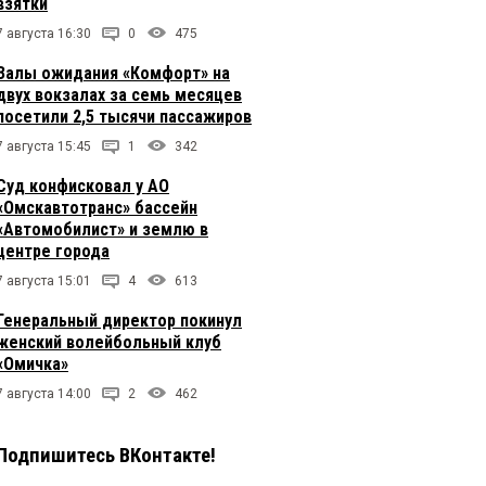
взятки
7 августа 16:30
0
475
Залы ожидания «Комфорт» на
двух вокзалах за семь месяцев
посетили 2,5 тысячи пассажиров
7 августа 15:45
1
342
Суд конфисковал у АО
«Омскавтотранс» бассейн
«Автомобилист» и землю в
центре города
7 августа 15:01
4
613
Генеральный директор покинул
женский волейбольный клуб
«Омичка»
7 августа 14:00
2
462
Подпишитесь ВКонтакте!