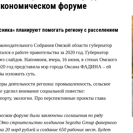
кономическом форуме
сника» планируют помогать региону с расселением
Законодательного Собрания Омской области губернатор
лся о работе правительства за 2020 год. Губернатор
ез слайдов. Напомним, вчера, 16 июня, в стенах Омского
 2020 год представила мэр города Оксана ФАДИНА – ей
бы изложить суть.
еры деятельности региона: промышленность, сельское
кже уделил внимание социальной повестке:
порту, экологии. Про перспективные проекты глава
ческом форуме были заключены соглашения по ряду
 Это строительство холдингом Segezha Group фанерного
ка 20 млрд рублей и создание 650 рабочих мест. Будет