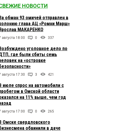
СВЕЖИЕ НОВОСТИ
За обман 93 омичей отправлен в
колонию глава АЦ «Ромни Марш»
Ярослав МАКАРЕНКО
7 августа 18:00
0
337
Возбуждено уголовное дело по
ДТП, где были сбиты семь
человек на «островке
безопасности»
7 августа 17:30
3
421
В июле спрос на автомобили с
пробегом в Омской области
оказался на 11% выше, чем год
назад
7 августа 17:00
0
265
В Омске свердловского
бизнесмена обвинили в даче