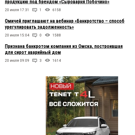
продукцию под брендом «Сыроварня Побочино»
20 июля 17:31
1
6158
Омичей приглашают на вебинар «Банкротство – способ
урегулировать задолженность»
20 июля 15:04
0
1588
Признана банкротом компания из Омска, построившая
для сирот аварийный дом
20 июля 09:09
3
1614