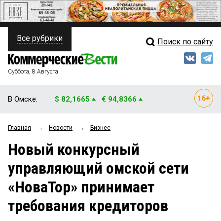
Все рубрики
Поиск по сайту
ПОЛИТИКА
Свежий выпуск
Медиа
ФИНАНСЫ
Суббота, 8 Августа
Кто есть кто
НЕДВИЖИМОСТЬ
В Омске:
$ 82,1665
€ 94,8366
Интервью
БИЗНЕС
Главная
→
Новости
→
Бизнес
Мнения
ОБЩЕСТВО
Новый конкурсный
Рейтинги
ЗАКОН
управляющий омской сети
Блоги
НОВОСТИ КОМПАНИЙ
«НоваТор» принимает
Архив
ПРОИСШЕСТВИЯ
требования кредиторов