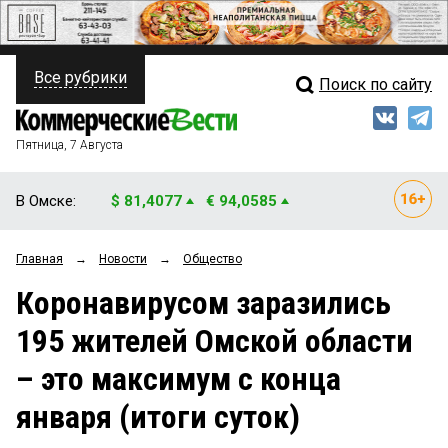
Все рубрики
Поиск по сайту
ПОЛИТИКА
Свежий выпуск
Медиа
ФИНАНСЫ
Пятница, 7 Августа
Кто есть кто
НЕДВИЖИМОСТЬ
В Омске:
$ 81,4077
€ 94,0585
Интервью
БИЗНЕС
Главная
→
Новости
→
Общество
Мнения
ОБЩЕСТВО
Коронавирусом заразились
Рейтинги
ЗАКОН
195 жителей Омской области
Блоги
НОВОСТИ КОМПАНИЙ
– это максимум с конца
Архив
ПРОИСШЕСТВИЯ
января (итоги суток)