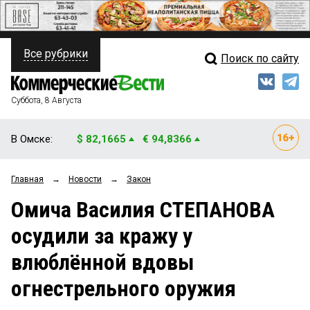
Все рубрики
Поиск по сайту
ПОЛИТИКА
Свежий выпуск
Медиа
ФИНАНСЫ
Суббота, 8 Августа
Кто есть кто
НЕДВИЖИМОСТЬ
В Омске:
$ 82,1665
€ 94,8366
Интервью
БИЗНЕС
Главная
→
Новости
→
Закон
Мнения
ОБЩЕСТВО
Омича Василия СТЕПАНОВА
Рейтинги
ЗАКОН
осудили за кражу у
Блоги
НОВОСТИ КОМПАНИЙ
влюблённой вдовы
Архив
ПРОИСШЕСТВИЯ
огнестрельного оружия