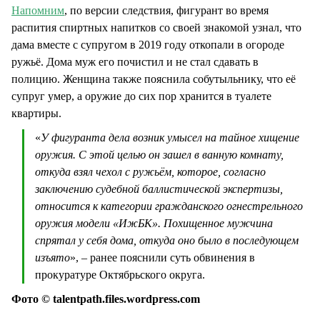
Напомним
, по версии следствия, фигурант во время
распития спиртных напитков со своей знакомой узнал, что
дама вместе с супругом в 2019 году откопали в огороде
ружьё. Дома муж его почистил и не стал сдавать в
полицию. Женщина также пояснила собутыльнику, что её
супруг умер, а оружие до сих пор хранится в туалете
квартиры.
«
У фигуранта дела возник умысел на тайное хищение
оружия. С этой целью он зашел в ванную комнату,
откуда взял чехол с ружьём, которое, согласно
заключению судебной баллистической экспертизы,
относится к категории гражданского огнестрельного
оружия модели «ИжБК». Похищенное мужчина
спрятал у себя дома, откуда оно было в последующем
изъято
», – ранее пояснили суть обвинения в
прокуратуре Октябрьского округа.
Фото © talentpath.files.wordpress.com