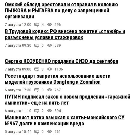
Омский облсуд арестовал и отправил в колонию
ПЫЖОВА и РЫГАЕВА по делу о запрещенной
организации
7 августа 12:00
4
596
В Трудовой кодекс РФ внесено понятие «стажёр» и
разъяснены условия стажировок
7 августа 09:30
0
539
Сергею КОЗУБЕНКО продлили СИЗО до сентября
7 августа 09:00
8
1136
Росстандарт запретил использование шести
моделей грузовиков Dongfeng и Zoomlion
6 августа 17:30
0
767
ПУТИН подписал закон о новом продлении «гаражной
амнистии» ещё на пять лет
6 августа 11:10
2
894
Машинист катка взыскал с ханты-мансийского СУ
№967 долги и компенсации вреда
5 августа 15:44
0
961