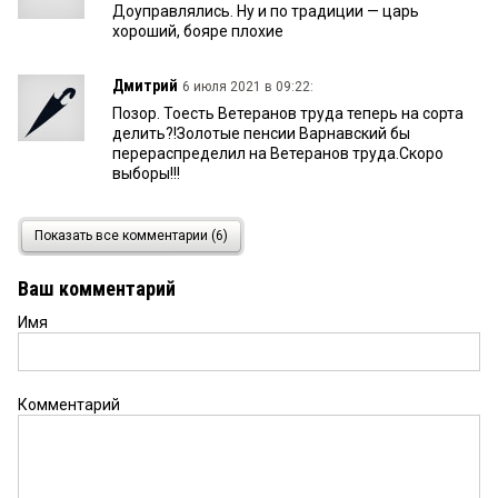
Доуправлялись. Ну и по традиции — царь
хороший, бояре плохие
Дмитрий
6 июля 2021 в 09:22:
Позор. Тоесть Ветеранов труда теперь на сорта
делить?!Золотые пенсии Варнавский бы
перераспределил на Ветеранов труда.Скоро
выборы!!!
о.обыватель
5 июля 2021 в 23:54:
Показать все комментарии (6)
Кажется, при обсуждении бюджета 2021 года
депутат-коммунист предлагал отменить
Ваш комментарий
ограничение по критерию нуждаемости и
платить всем ветеранам Омской обл. 550р., но
Имя
тогда председатель Заксобрания Владимир
ВАРНАВСКИЙ и депутаты- единороссы сделали
все чтобы это не прошло....
Комментарий
ВВВ
5 июля 2021 в 16:49:
Бесстыжий у пенсионеров крохи отбирает себе
пузо набить. Пока сверху не пнули не отдал бы.