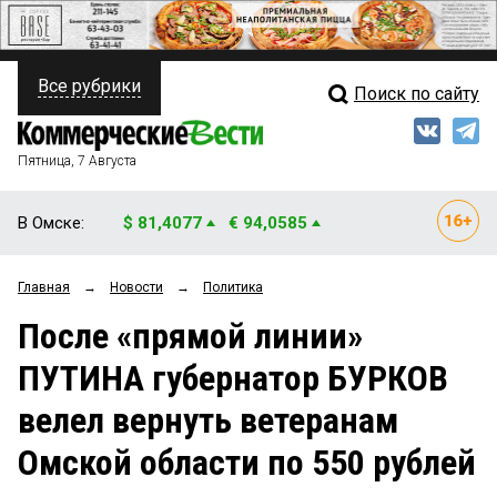
Все рубрики
Поиск по сайту
ПОЛИТИКА
Свежий выпуск
Медиа
ФИНАНСЫ
Пятница, 7 Августа
Кто есть кто
НЕДВИЖИМОСТЬ
В Омске:
$ 81,4077
€ 94,0585
Интервью
БИЗНЕС
Главная
→
Новости
→
Политика
Мнения
ОБЩЕСТВО
После «прямой линии»
Рейтинги
ЗАКОН
ПУТИНА губернатор БУРКОВ
Блоги
НОВОСТИ КОМПАНИЙ
велел вернуть ветеранам
Архив
ПРОИСШЕСТВИЯ
Омской области по 550 рублей