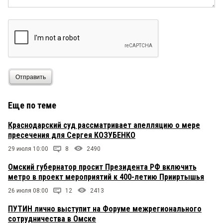
После выборов все отберут обратно.
Дружбан Зарембы
5 июля 2021 в 13:34:
Бурков безуспешно пытается делегировать свою
персональную ответственность на преступно-
халатных подчиненных)))
Отправить
Еще по теме
Краснодарский суд рассматривает апелляцию о мере
пресечения для Сергея КОЗУБЕНКО
29 июля 10:00
8
2490
Омский губернатор просит Президента РФ включить
метро в проект мероприятий к 400-летию Прииртышья
26 июля 08:00
12
2413
ПУТИН лично выступит на Форуме межрегионального
сотрудничества в Омске