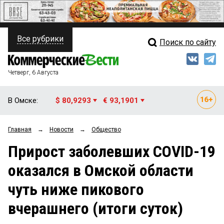
Все рубрики
Поиск по сайту
ПОЛИТИКА
Свежий выпуск
Медиа
ФИНАНСЫ
Четверг, 6 Августа
Кто есть кто
НЕДВИЖИМОСТЬ
В Омске:
$ 80,9293
€ 93,1901
Интервью
БИЗНЕС
Главная
→
Новости
→
Общество
Мнения
ОБЩЕСТВО
Прирост заболевших COVID-19
Рейтинги
ЗАКОН
оказался в Омской области
Блоги
НОВОСТИ КОМПАНИЙ
чуть ниже пикового
Архив
ПРОИСШЕСТВИЯ
вчерашнего (итоги суток)