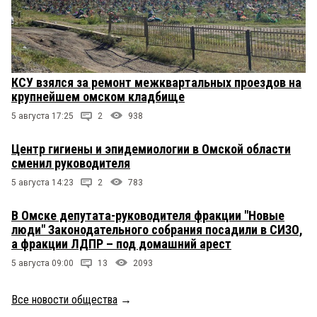
КСУ взялся за ремонт межквартальных проездов на
крупнейшем омском кладбище
5 августа 17:25
2
938
Центр гигиены и эпидемиологии в Омской области
сменил руководителя
5 августа 14:23
2
783
В Омске депутата-руководителя фракции "Новые
люди" Законодательного собрания посадили в СИЗО,
а фракции ЛДПР – под домашний арест
5 августа 09:00
13
2093
Все новости общества
→