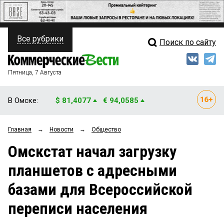
Все рубрики
Поиск по сайту
ПОЛИТИКА
Свежий выпуск
Медиа
ФИНАНСЫ
Пятница, 7 Августа
Кто есть кто
НЕДВИЖИМОСТЬ
В Омске:
$ 81,4077
€ 94,0585
Интервью
БИЗНЕС
Главная
→
Новости
→
Общество
Мнения
ОБЩЕСТВО
Омскстат начал загрузку
Рейтинги
ЗАКОН
планшетов с адресными
Блоги
НОВОСТИ КОМПАНИЙ
базами для Всероссийской
Архив
ПРОИСШЕСТВИЯ
переписи населения