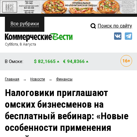
Все рубрики
Поиск по сайту
ПОЛИТИКА
Свежий выпуск
Медиа
ФИНАНСЫ
Суббота, 8 Августа
Кто есть кто
НЕДВИЖИМОСТЬ
В Омске:
$ 82,1665
€ 94,8366
Интервью
БИЗНЕС
Главная
→
Новости
→
Финансы
Мнения
ОБЩЕСТВО
Налоговики приглашают
Рейтинги
ЗАКОН
омских бизнесменов на
Блоги
НОВОСТИ КОМПАНИЙ
бесплатный вебинар: «Новые
Архив
ПРОИСШЕСТВИЯ
особенности применения