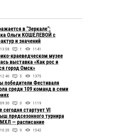
ражается в "Зеркале":
ка Ольги КОШЕЛЕВОЙ с
фактур и значений
 13:58
1
1141
рико-краеведческом музее
ась выставка «Как рос и
ся город Омск»
 12:40
5
1375
ы победители Фестиваля
ола среди 109 команд в семи
риях
 09:30
0
1119
е сегодня стартует VI
ыш предсезонного турнира
 МХЛ — расписание
 10:20
0
1542