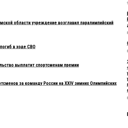
мской области учреждение возглавил паралимпийский
погиб в ходе СВО
льство выплатит спортсменам премии
тсменов за команду России на XXIV зимних Олимпийских