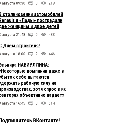
9 августа 09:30
0
218
В столкновении автомобилей
Renault и «Лады» пострадали
две женщины и двое детей
8 августа 21:48
0
433
С Днем строителя!
8 августа 18:00
2
446
Эльвира НАБИУЛЛИНА:
«Некоторые компании даже в
убыток себе пытаются
удержать рабочую силу на
производствах, хотя спрос в их
секторах объективно падает»
8 августа 16:45
3
614
Подпишитесь ВКонтакте!