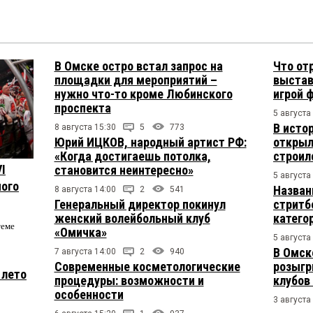
В Омске остро встал запрос на
Что от
площадки для мероприятий –
выстав
нужно что-то кроме Любинского
игрой 
проспекта
5 августа
В исто
8 августа 15:30
5
773
Юрий ИЦКОВ, народный артист РФ:
открыл
«Когда достигаешь потолка,
строил
I
становится неинтересно»
5 августа
ого
Назван
8 августа 14:00
2
541
Генеральный директор покинул
стритб
женский волейбольный клуб
катего
теме
«Омичка»
5 августа
В Омск
7 августа 14:00
2
940
Современные косметологические
розыгр
 лето
процедуры: возможности и
клубов
особенности
3 августа