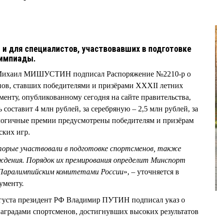
и для специалистов, участвовавших в подготовке
лимпиады.
Ф Михаил МИШУСТИН подписал Распоряжение №2210-р о
ов, ставших победителями и призёрами XXXII летних
енту, опубликованному сегодня на сайте правительства,
 составит 4 млн рублей, за серебряную – 2,5 млн рублей, за
алогичные премии предусмотрены победителям и призёрам
ких игр.
торые участвовали в подготовке спортсменов, также
ждения. Порядок их премирования определит Минспорт
 Паралимпийским комитетами России
», – уточняется в
ументу.
августа президент РФ Владимир ПУТИН подписал указ о
аградами спортсменов, достигнувших высоких результатов