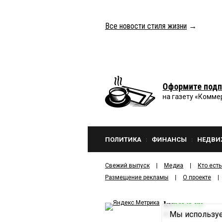
Все новости стиля жизни
→
Оформите подп
на газету «Комме
ПОЛИТИКА
ФИНАНСЫ
НЕДВИ
Свежий выпуск
Медиа
Кто есть
Размещение рекламы
О проекте
kv
news.ru
Мы используе
©
2001—2026
ООО И