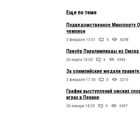
Еще по теме
Подведомственное Минспорту О
чемпион
3 февраля 13:01
4
4298
Призёр Паралимпиады из Омска 
26 марта 18:03
6
3386
За олимпийские медали правите
3 февраля 17:30
0
3215
График выступлений омских спор
играх в Пекине
30 января 18:25
0
3497