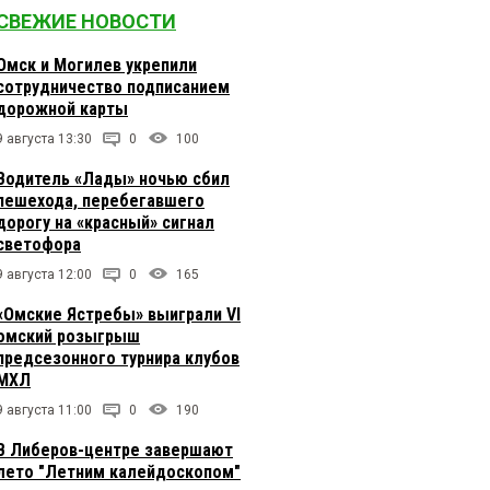
СВЕЖИЕ НОВОСТИ
Омск и Могилев укрепили
сотрудничество подписанием
дорожной карты
9 августа 13:30
0
100
Водитель «Лады» ночью сбил
пешехода, перебегавшего
дорогу на «красный» сигнал
светофора
9 августа 12:00
0
165
«Омские Ястребы» выиграли VI
омский розыгрыш
предсезонного турнира клубов
МХЛ
9 августа 11:00
0
190
В Либеров-центре завершают
лето "Летним калейдоскопом"