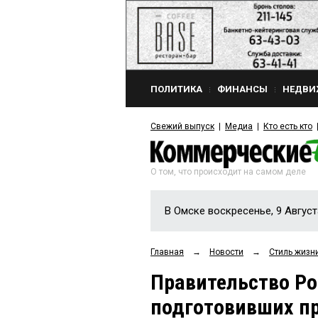
ПОЛИТИКА
ФИНАНСЫ
НЕДВИ
Свежий выпуск
Медиа
Кто есть кто
О том, что происходит на самом деле
В Омске воскресенье, 9 Август
Главная
→
Новости
→
Стиль жизн
Правительство Ро
подготовивших пр