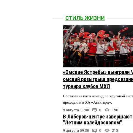
СТИЛЬ ЖИЗНИ
«Омские Ястребы» выиграли V
омский розыгрыш предсезонн
турнира клубов МХЛ
Состязания пяти команд по круговой сис
проходили в ХА «Авангард».
9 августа 11:00
0
190
В Либеров-центре завершают
"Летним калейдоскопом"
9 августа 09:30
0
218