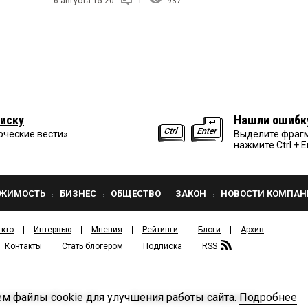
6 августа 15:20
1
937
иску
Нашли ошибк
рческие вести»
Выделите фрагм
нажмите Ctrl + E
ЖИМОСТЬ
БИЗНЕС
ОБЩЕСТВО
ЗАКОН
НОВОСТИ КОМПАН
 кто
Интервью
Мнения
Рейтинги
Блоги
Архив
Контакты
Стать блогером
Подписка
RSS
м файлы cookie для улучшения работы сайта.
Подробнее
Политика конфиденциальности
ЗДАТЕЛЬСКИЙ ДОМ «КВ».