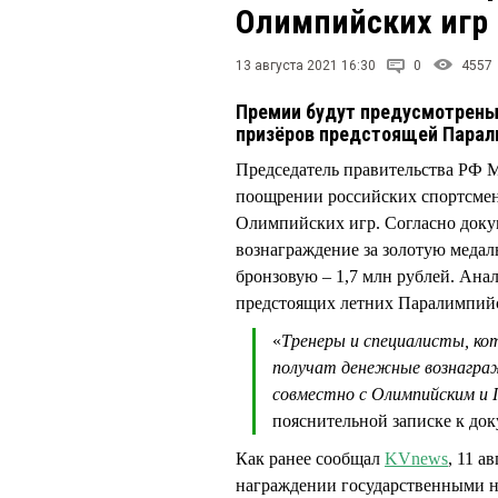
Олимпийских игр
13 августа 2021 16:30
0
4557
Премии будут предусмотрены 
призёров предстоящей Пара
Председатель правительства Р
поощрении российских спортсмен
Олимпийских игр. Согласно докум
вознаграждение за золотую медаль
бронзовую – 1,7 млн рублей. Ан
предстоящих летних Паралимпийс
«
Тренеры и специалисты, ко
получат денежные вознагра
совместно с Олимпийским и
пояснительной записке к док
Как ранее сообщал
KVnews
, 11 
награждении государственными н