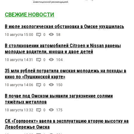
СВЕЖИЕ НОВОСТИ
В июле экологическая обстановка в Омске ухудшилась
10 августа 15:00
0
58
В столкновении автомобилей Citroen и Nissan ранены
молодые водители, юноша и двое детей
10 августа 14:31
0
104
35 млн рублей потратила омская молодежь на походы в
кино по «Пушкинской карте»
10 августа 14:06
0
150
В почве под Омском выявили загрязнение солями
тяжёлых металлов
10 августа 13:32
0
175
СК «Горпроект» ввела в эксплуатацию вторую высотку на
Левобережье Омска