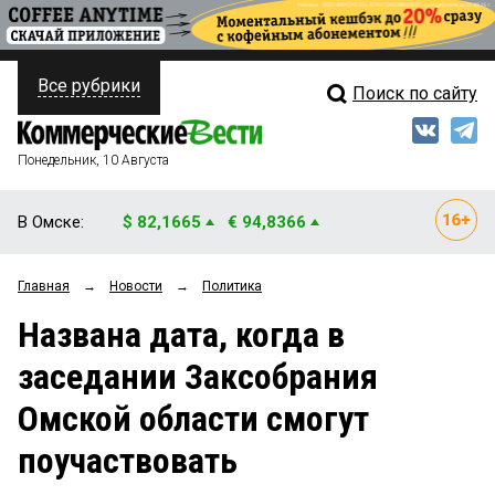
Все рубрики
Поиск по сайту
ПОЛИТИКА
Свежий выпуск
Медиа
ФИНАНСЫ
Понедельник, 10 Августа
Кто есть кто
НЕДВИЖИМОСТЬ
В Омске:
$ 82,1665
€ 94,8366
Интервью
БИЗНЕС
Главная
→
Новости
→
Политика
Мнения
ОБЩЕСТВО
Названа дата, когда в
Рейтинги
ЗАКОН
заседании Заксобрания
Блоги
НОВОСТИ КОМПАНИЙ
Омской области смогут
Архив
ПРОИСШЕСТВИЯ
поучаствовать