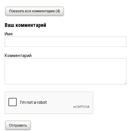
Омск
10 декабря 2021 в 11:43:
Показать все комментарии (4)
Никто слово в оправдание не хотел бы замолвить
из министерств в своё оправдание? Или и так
Ваш комментарий
проглотят?
Имя
Комментарий
Отправить