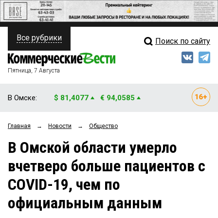
Все рубрики
Поиск по сайту
ПОЛИТИКА
Свежий выпуск
Медиа
ФИНАНСЫ
Пятница, 7 Августа
Кто есть кто
НЕДВИЖИМОСТЬ
В Омске:
$ 81,4077
€ 94,0585
Интервью
БИЗНЕС
Главная
→
Новости
→
Общество
Мнения
ОБЩЕСТВО
В Омской области умерло
Рейтинги
ЗАКОН
вчетверо больше пациентов с
Блоги
НОВОСТИ КОМПАНИЙ
COVID-19, чем по
Архив
ПРОИСШЕСТВИЯ
официальным данным