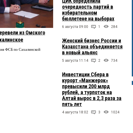
ЦИК определила
очередность партий в
избирательном
бюллетене на выборах
6 августа 09:00
1
284
еревели из Омского
ахалинское
Женский бизнес России и
Казахстана объединяется
ния ФСБ по Сахалинской
в новый альянс
5 августа 11:14
2
734
Инвестиции Сбера в
курорт «Манжерок»
превысили 200 млрд
рублей, а турпоток на
Алтай вырос в 2,3 раза за
пять лет
4 августа 18:02
3
1024