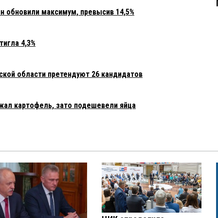
 обновили максимум, превысив 14,5%
тигла 4,3%
мской области претендуют 26 кандидатов
жал картофель, зато подешевели яйца