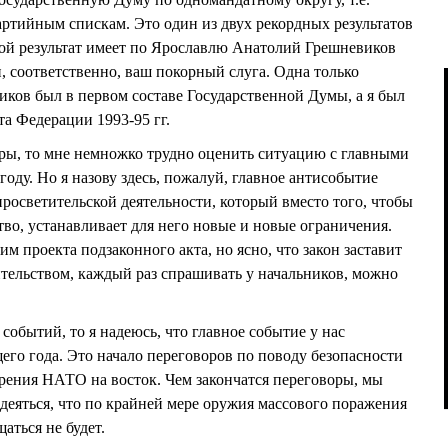
артийным спискам. Это один из двух рекордных результатов
кой результат имеет по Ярославлю Анатолий Грешневиков
, соответственно, ваш покорный слуга. Одна только
ков был в первом составе Государственной Думы, а я был
та Федерации 1993-95 гг.
уры, то мне немножко трудно оценить ситуацию с главными
году. Но я назову здесь, пожалуй, главное антисобытие
просветительской деятельности, который вместо того, чтобы
во, устанавливает для него новые и новые ограничения.
им проекта подзаконного акта, но ясно, что закон заставит
ительством, каждый раз спрашивать у начальников, можно
событий, то я надеюсь, что главное событие у нас
его года. Это начало переговоров по поводу безопасности
рения НАТО на восток. Чем закончатся переговоры, мы
надеяться, что по крайней мере оружия массового поражения
аться не будет.