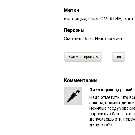
Метки
инфляция
,
Олег СМОЛИН
,
рост
Персоны
Смолин Олег Николаевич
Комментировать
Комментарии
Омич неравнодушный
Надо отметить, что вс
закона, происходило и
нехилые госдумовские
спросить: «А чего же 
допускаешь эти, пере
депутата?»