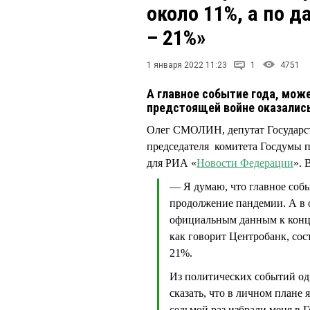
около 11%, а по 
– 21%»
1 января 2022 11:23
1
4751
А главное событие года, може
предстоящей войне оказалис
Олег СМОЛИН, депутат Государст
председателя комитета Госдумы п
для РИА «
Новости Федерации
». 
— Я думаю, что главное собы
продолжение пандемии. А в 
официальным данным к концу 
как говорит Центробанк, сос
21%.
Из политических событий од
сказать, что в личном плане
седьмой раз избрали меня в 