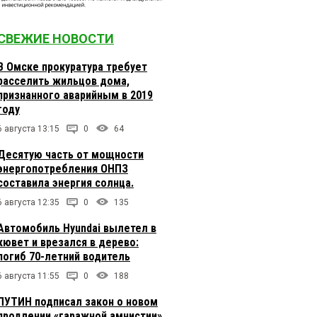
СВЕЖИЕ НОВОСТИ
В Омске прокуратура требует
расселить жильцов дома,
признанного аварийным в 2019
году
6 августа 13:15
0
64
Десятую часть от мощности
энергопотребления ОНПЗ
составила энергия солнца.
6 августа 12:35
0
135
Автомобиль Hyundai вылетел в
кювет и врезался в дерево:
погиб 70-летний водитель
6 августа 11:55
0
188
ПУТИН подписал закон о новом
продлении «гаражной амнистии»