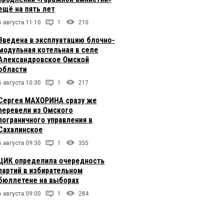
ещё на пять лет
6 августа 11:10
1
210
Введена в эксплуатацию блочно-
модульная котельная в селе
Александровское Омской
области
6 августа 10:30
1
217
Сергея МАХОРИНА сразу же
перевели из Омского
пограничного управления в
Сахалинское
6 августа 09:30
1
355
ЦИК определила очередность
партий в избирательном
бюллетене на выборах
6 августа 09:00
1
284