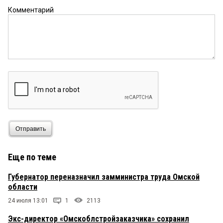
Комментарий
Серж
19 января 2022 в 17:20:
Компанейщиков приставил к Зарембе своего
кадра! Теперь Компанейщиков вообще будет
знать всё!
омичка
19 января 2022 в 17:12:
как достали все эти екатские
Омич
19 января 2022 в 16:48:
Отправить
мАлАдец!!! Они все там мАлАдцы!!!
Еще по теме
Губернатор переназначил замминистра труда Омской
области
24 июля 13:01
1
2113
Экс-директор «Омскоблстройзаказчика» сохранил