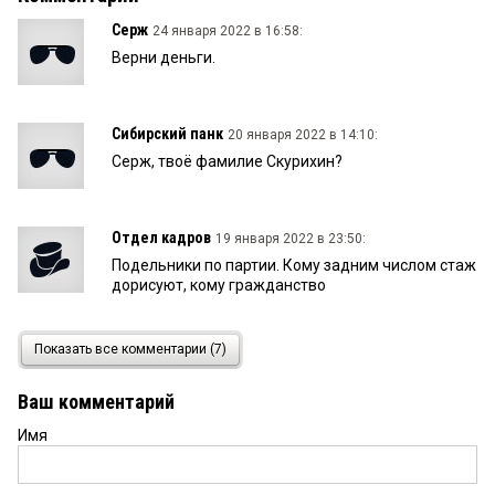
Серж
24 января 2022 в 16:58:
Верни деньги.
Сибирский панк
20 января 2022 в 14:10:
Серж, твоё фамилие Скурихин?
Отдел кадров
19 января 2022 в 23:50:
Подельники по партии. Кому задним числом стаж
дорисуют, кому гражданство
Отдел кадров
19 января 2022 в 23:47:
Показать все комментарии (7)
Для них если надо и стаж работы задним числом
дорисуют и гражданство оформят. Подельники
Ваш комментарий
от партии одно слово. В мэрии что могла
развалила. Теперь область держись. Зато всех
Имя
украсит креативненько. Любит это дело. И будет
не только Омск к каждому празднику убого
выглядеть, но и умирающая деревня.