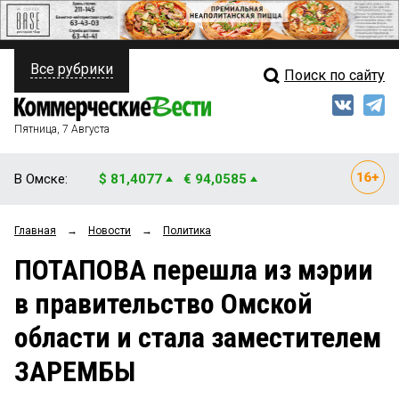
Все рубрики
Поиск по сайту
ПОЛИТИКА
Свежий выпуск
Медиа
ФИНАНСЫ
Пятница, 7 Августа
Кто есть кто
НЕДВИЖИМОСТЬ
В Омске:
$ 81,4077
€ 94,0585
Интервью
БИЗНЕС
Главная
→
Новости
→
Политика
Мнения
ОБЩЕСТВО
ПОТАПОВА перешла из мэрии
Рейтинги
ЗАКОН
в правительство Омской
Блоги
НОВОСТИ КОМПАНИЙ
области и стала заместителем
Архив
ПРОИСШЕСТВИЯ
ЗАРЕМБЫ