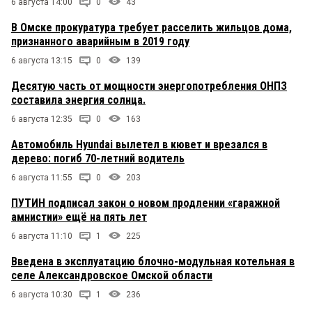
6 августа 14:00
0
43
В Омске прокуратура требует расселить жильцов дома,
признанного аварийным в 2019 году
6 августа 13:15
0
139
Десятую часть от мощности энергопотребления ОНПЗ
составила энергия солнца.
6 августа 12:35
0
163
Автомобиль Hyundai вылетел в кювет и врезался в
дерево: погиб 70-летний водитель
6 августа 11:55
0
203
ПУТИН подписал закон о новом продлении «гаражной
амнистии» ещё на пять лет
6 августа 11:10
1
225
Введена в эксплуатацию блочно-модульная котельная в
селе Александровское Омской области
6 августа 10:30
1
236