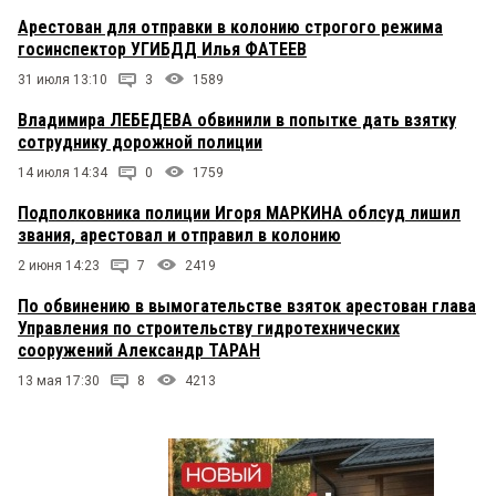
Арестован для отправки в колонию строгого режима
госинспектор УГИБДД Илья ФАТЕЕВ
31 июля 13:10
3
1589
Владимира ЛЕБЕДЕВА обвинили в попытке дать взятку
сотруднику дорожной полиции
14 июля 14:34
0
1759
Подполковника полиции Игоря МАРКИНА облсуд лишил
звания, арестовал и отправил в колонию
2 июня 14:23
7
2419
По обвинению в вымогательстве взяток арестован глава
Управления по строительству гидротехнических
сооружений Александр ТАРАН
13 мая 17:30
8
4213