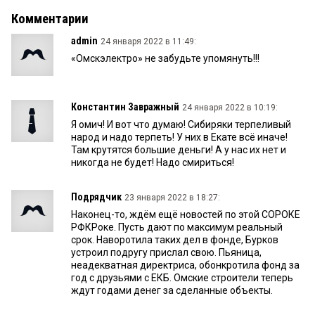
Комментарии
admin
24 января 2022 в 11:49:
«Омскэлектро» не забудьте упомянуть!!!
Константин Завражный
24 января 2022 в 10:19:
Я омич! И вот что думаю! Сибиряки терпеливый
народ и надо терпеть! У них в Екате всё иначе!
Там крутятся большие деньги! А у нас их нет и
никогда не будет! Надо смириться!
Подрядчик
23 января 2022 в 18:27:
Наконец-то, ждём ещё новостей по этой СОРОКЕ
РФКРоке. Пусть дают по максимум реальный
срок. Наворотила таких дел в фонде, Бурков
устроил подругу прислал свою. Пьяница,
неадекватная директриса, обонкротила фонд за
год с друзьями с ЕКБ. Омские строители теперь
ждут годами денег за сделанные объекты.