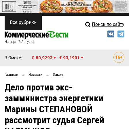
Все рубрики
Поиск по сайту
ПОЛИТИКА
Свежий выпуск
Медиа
ФИНАНСЫ
Четверг, 6 Августа
Кто есть кто
НЕДВИЖИМОСТЬ
В Омске:
$ 80,9293
€ 93,1901
Интервью
БИЗНЕС
Главная
→
Новости
→
Закон
Мнения
ОБЩЕСТВО
Дело против экс-
Рейтинги
ЗАКОН
замминистра энергетики
Блоги
НОВОСТИ КОМПАНИЙ
Марины СТЕПАНОВОЙ
Архив
ПРОИСШЕСТВИЯ
рассмотрит судья Сергей