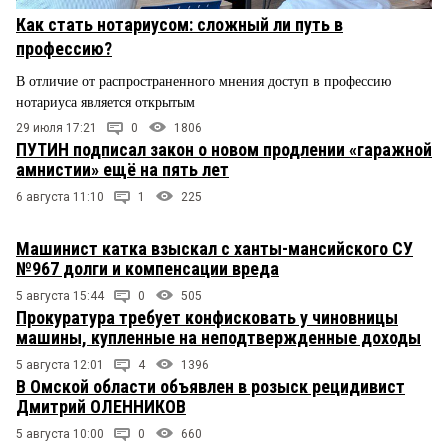
Как стать нотариусом: сложный ли путь в
профессию?
В отличие от распространенного мнения доступ в профессию
нотариуса является открытым
29 июля 17:21
0
1806
ПУТИН подписал закон о новом продлении «гаражной
амнистии» ещё на пять лет
6 августа 11:10
1
225
Машинист катка взыскал с ханты-мансийского СУ
№967 долги и компенсации вреда
5 августа 15:44
0
505
Прокуратура требует конфисковать у чиновницы
машины, купленные на неподтвержденные доходы
5 августа 12:01
4
1396
В Омской области объявлен в розыск рецидивист
Дмитрий ОЛЕННИКОВ
5 августа 10:00
0
660