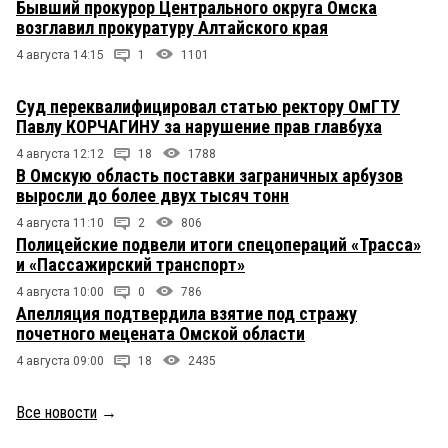
Бывший прокурор Центрального округа Омска
возглавил прокуратуру Алтайского края
4 августа 14:15
1
1101
Суд переквалифицировал статью ректору ОмГТУ
Павлу КОРЧАГИНУ за нарушение прав главбуха
4 августа 12:12
18
1788
В Омскую область поставки заграничных арбузов
выросли до более двух тысяч тонн
4 августа 11:10
2
806
Полицейские подвели итоги спецопераций «Трасса»
и «Пассажирский транспорт»
4 августа 10:00
0
786
Апелляция подтвердила взятие под стражу
почетного мецената Омской области
4 августа 09:00
18
2435
Все новости
→