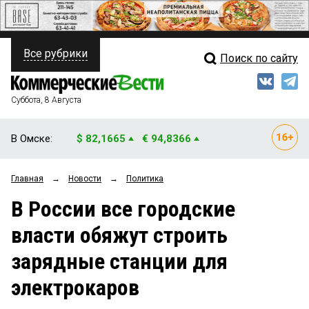
Все рубрики
Поиск по сайту
ПОЛИТИКА
Свежий выпуск
Медиа
ФИНАНСЫ
Суббота, 8 Августа
Кто есть кто
НЕДВИЖИМОСТЬ
В Омске:
$ 82,1665
€ 94,8366
Интервью
БИЗНЕС
Главная
→
Новости
→
Политика
Мнения
ОБЩЕСТВО
В России все городские
Рейтинги
ЗАКОН
власти обяжут строить
Блоги
НОВОСТИ КОМПАНИЙ
зарядные станции для
Архив
ПРОИСШЕСТВИЯ
электрокаров