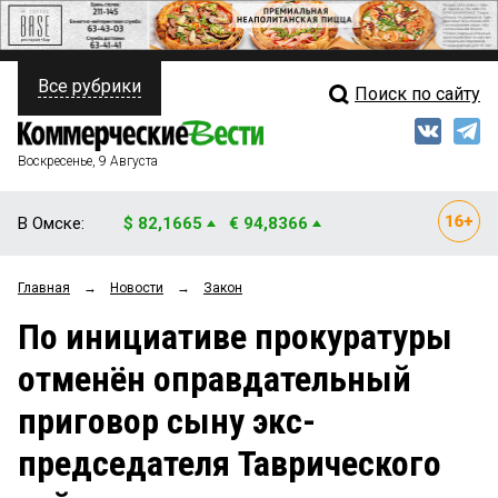
Все рубрики
Поиск по сайту
ПОЛИТИКА
Свежий выпуск
Медиа
ФИНАНСЫ
Воскресенье, 9 Августа
Кто есть кто
НЕДВИЖИМОСТЬ
В Омске:
$ 82,1665
€ 94,8366
Интервью
БИЗНЕС
Главная
→
Новости
→
Закон
Мнения
ОБЩЕСТВО
По инициативе прокуратуры
Рейтинги
ЗАКОН
отменён оправдательный
Блоги
НОВОСТИ КОМПАНИЙ
приговор сыну экс-
Архив
ПРОИСШЕСТВИЯ
председателя Таврического