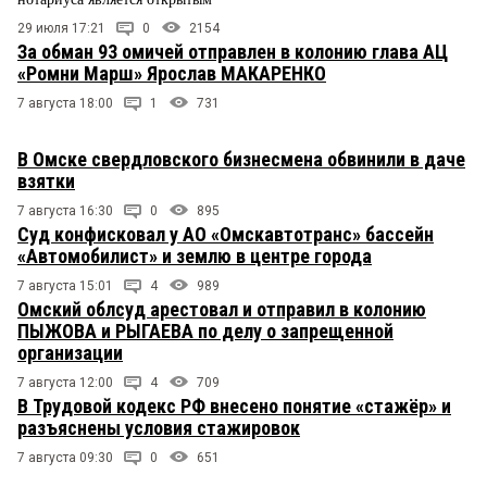
29 июля 17:21
0
2154
За обман 93 омичей отправлен в колонию глава АЦ
«Ромни Марш» Ярослав МАКАРЕНКО
7 августа 18:00
1
731
В Омске свердловского бизнесмена обвинили в даче
взятки
7 августа 16:30
0
895
Суд конфисковал у АО «Омскавтотранс» бассейн
«Автомобилист» и землю в центре города
7 августа 15:01
4
989
Омский облсуд арестовал и отправил в колонию
ПЫЖОВА и РЫГАЕВА по делу о запрещенной
организации
7 августа 12:00
4
709
В Трудовой кодекс РФ внесено понятие «стажёр» и
разъяснены условия стажировок
7 августа 09:30
0
651