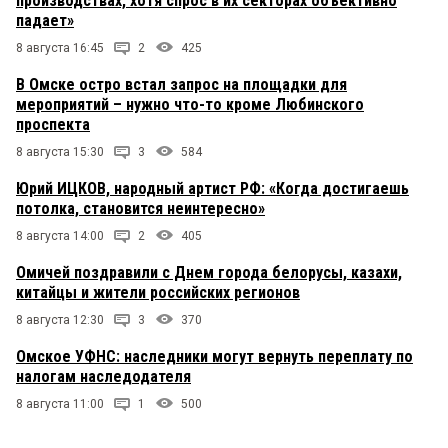
производствах, хотя спрос в их секторах объективно
падает»
8 августа 16:45
2
425
В Омске остро встал запрос на площадки для
мероприятий – нужно что-то кроме Любинского
проспекта
8 августа 15:30
3
584
Юрий ИЦКОВ, народный артист РФ: «Когда достигаешь
потолка, становится неинтересно»
8 августа 14:00
2
405
Омичей поздравили с Днем города белорусы, казахи,
китайцы и жители российских регионов
8 августа 12:30
3
370
Омское УФНС: наследники могут вернуть переплату по
налогам наследодателя
8 августа 11:00
1
500