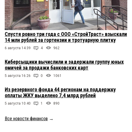
Спустя ровно три года с ООО «СтройТраст» взыскали
14 млн рублей за гортензии и тротуарную плитку
6 августа 14:39
4
962
Киберсыщики вычислили и задержали группу юных
омичей за продажи банковских карт
5 августа 16:26
0
1061
Из резервного фонда 44 регионам на поддержку
оплаты ЖКУ выделено 7,4 млрд рублей
5 августа 10:40
1
890
Все новости финансов
→