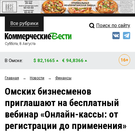
Все рубрики
Поиск по сайту
ПОЛИТИКА
Свежий выпуск
Медиа
ФИНАНСЫ
Суббота, 8 Августа
Кто есть кто
НЕДВИЖИМОСТЬ
В Омске:
$ 82,1665
€ 94,8366
Интервью
БИЗНЕС
Главная
→
Новости
→
Финансы
Мнения
ОБЩЕСТВО
Омских бизнесменов
Рейтинги
ЗАКОН
приглашают на бесплатный
Блоги
НОВОСТИ КОМПАНИЙ
вебинар «Онлайн-кассы: от
Архив
ПРОИСШЕСТВИЯ
регистрации до применения»