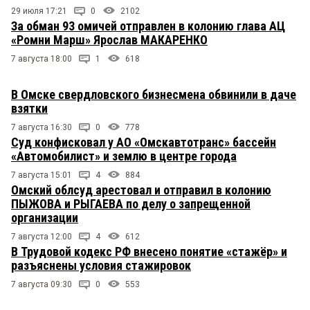
29 июля 17:21
0
2102
За обман 93 омичей отправлен в колонию глава АЦ
«Ромни Марш» Ярослав МАКАРЕНКО
7 августа 18:00
1
618
В Омске свердловского бизнесмена обвинили в даче
взятки
7 августа 16:30
0
778
Суд конфисковал у АО «Омскавтотранс» бассейн
«Автомобилист» и землю в центре города
7 августа 15:01
4
884
Омский облсуд арестовал и отправил в колонию
ПЫЖОВА и РЫГАЕВА по делу о запрещенной
организации
7 августа 12:00
4
612
В Трудовой кодекс РФ внесено понятие «стажёр» и
разъяснены условия стажировок
7 августа 09:30
0
553