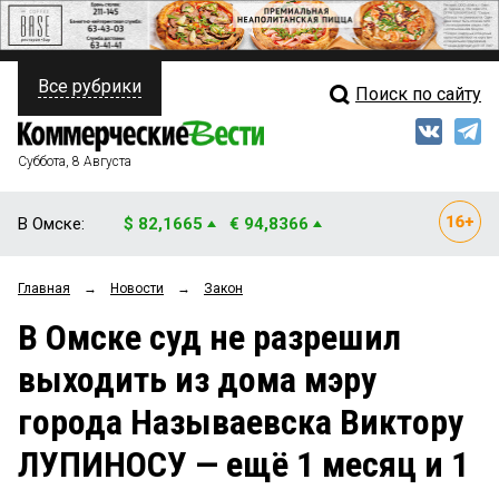
Все рубрики
Поиск по сайту
ПОЛИТИКА
Свежий выпуск
Медиа
ФИНАНСЫ
Суббота, 8 Августа
Кто есть кто
НЕДВИЖИМОСТЬ
В Омске:
$ 82,1665
€ 94,8366
Интервью
БИЗНЕС
Главная
→
Новости
→
Закон
Мнения
ОБЩЕСТВО
В Омске суд не разрешил
Рейтинги
ЗАКОН
выходить из дома мэру
Блоги
НОВОСТИ КОМПАНИЙ
города Называевска Виктору
Архив
ПРОИСШЕСТВИЯ
ЛУПИНОСУ — ещё 1 месяц и 1