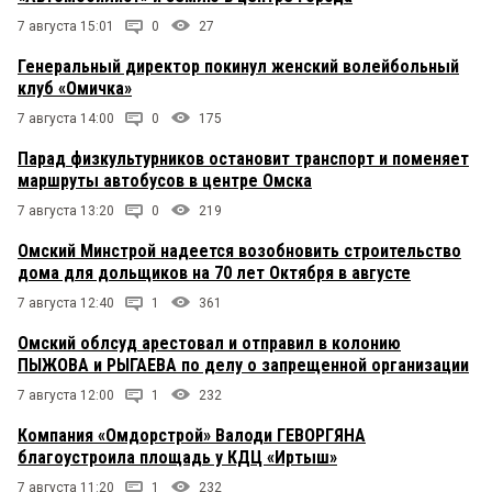
7 августа 15:01
0
27
Генеральный директор покинул женский волейбольный
клуб «Омичка»
7 августа 14:00
0
175
Парад физкультурников остановит транспорт и поменяет
маршруты автобусов в центре Омска
7 августа 13:20
0
219
Омский Минстрой надеется возобновить строительство
дома для дольщиков на 70 лет Октября в августе
7 августа 12:40
1
361
Омский облсуд арестовал и отправил в колонию
ПЫЖОВА и РЫГАЕВА по делу о запрещенной организации
7 августа 12:00
1
232
Компания «Омдорстрой» Валоди ГЕВОРГЯНА
благоустроила площадь у КДЦ «Иртыш»
7 августа 11:20
1
232