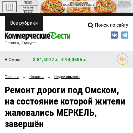
Все рубрики
Поиск по сайту
ПОЛИТИКА
Свежий выпуск
Медиа
ФИНАНСЫ
Пятница, 7 Августа
Кто есть кто
НЕДВИЖИМОСТЬ
В Омске:
$ 81,4077
€ 94,0585
Интервью
БИЗНЕС
Главная
→
Новости
→
Недвижимость
Мнения
ОБЩЕСТВО
Ремонт дороги под Омском,
Рейтинги
ЗАКОН
на состояние которой жители
Блоги
НОВОСТИ КОМПАНИЙ
жаловались МЕРКЕЛЬ,
Архив
ПРОИСШЕСТВИЯ
завершён