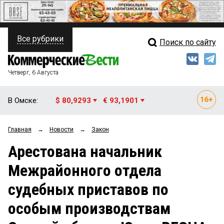
Все рубрики
Поиск по сайту
ПОЛИТИКА
Свежий выпуск
Медиа
ФИНАНСЫ
Четверг, 6 Августа
Кто есть кто
НЕДВИЖИМОСТЬ
В Омске:
$ 80,9293
€ 93,1901
Интервью
БИЗНЕС
Главная
→
Новости
→
Закон
Мнения
ОБЩЕСТВО
Арестована начальник
Рейтинги
ЗАКОН
Межрайонного отдела
Блоги
НОВОСТИ КОМПАНИЙ
судебных приставов по
Архив
ПРОИСШЕСТВИЯ
особым производствам