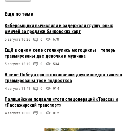
Еще по теме
Киберсыщики вычислили и задержали группу юных
омичей за продажи банковских карт
5 августа 16:26
0
678
Ещё в одном селе столкнулись мотоциклы – теперь
травмированы две девочки и мужчина
5 августа 13:19
0
534
В селе Победа при столкновении двух мопедов тяжело
травмированы трое подростков
4 августа 11:41
0
914
Полицейские подвели итоги спецопераций «Трасса» и
«Пассажирский транспорт»
4 августа 10:00
0
812