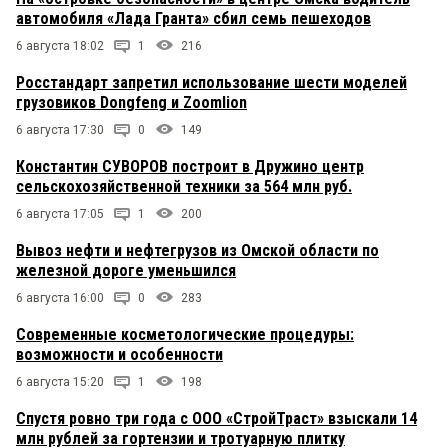
автомобиля «Лада Гранта» сбил семь пешеходов
6 августа 18:02
1
216
Росстандарт запретил использование шести моделей
грузовиков Dongfeng и Zoomlion
6 августа 17:30
0
149
Константин СУВОРОВ построит в Дружино центр
сельскохозяйственной техники за 564 млн руб.
6 августа 17:05
1
200
Вывоз нефти и нефтегрузов из Омской области по
железной дороге уменьшился
6 августа 16:00
0
283
Современные косметологические процедуры:
возможности и особенности
6 августа 15:20
1
198
Спустя ровно три года с ООО «СтройТраст» взыскали 14
млн рублей за гортензии и тротуарную плитку