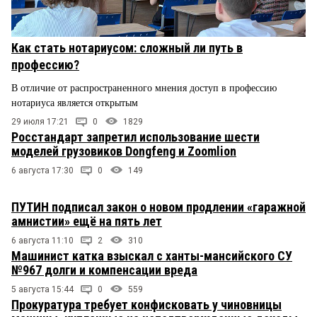
Как стать нотариусом: сложный ли путь в
профессию?
В отличие от распространенного мнения доступ в профессию
нотариуса является открытым
29 июля 17:21
0
1829
Росстандарт запретил использование шести
моделей грузовиков Dongfeng и Zoomlion
6 августа 17:30
0
149
ПУТИН подписал закон о новом продлении «гаражной
амнистии» ещё на пять лет
6 августа 11:10
2
310
Машинист катка взыскал с ханты-мансийского СУ
№967 долги и компенсации вреда
5 августа 15:44
0
559
Прокуратура требует конфисковать у чиновницы