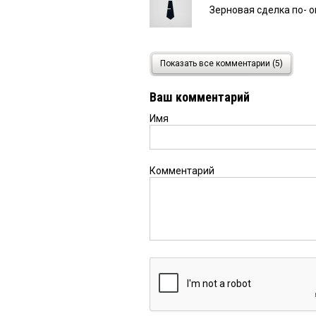
Зерновая сделка по- о
коля
22 февраля 2023 в 2
Показать все комментарии (5)
крутящий момент
Ваш комментарий
Имя
Омич
22 февраля 2023 в 
Там в этом Бытовике н
этих,,предпринимашек"
которого склады холо
Комментарий
газельки скупщиков мя