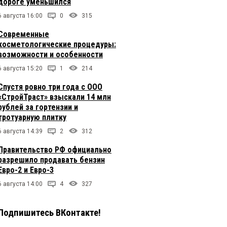
дороге уменьшился
6 августа 16:00
0
315
Современные
косметологические процедуры:
возможности и особенности
6 августа 15:20
1
214
Спустя ровно три года с ООО
«СтройТраст» взыскали 14 млн
рублей за гортензии и
тротуарную плитку
6 августа 14:39
2
312
Правительство РФ официально
разрешило продавать бензин
Евро-2 и Евро-3
6 августа 14:00
4
327
Подпишитесь ВКонтакте!