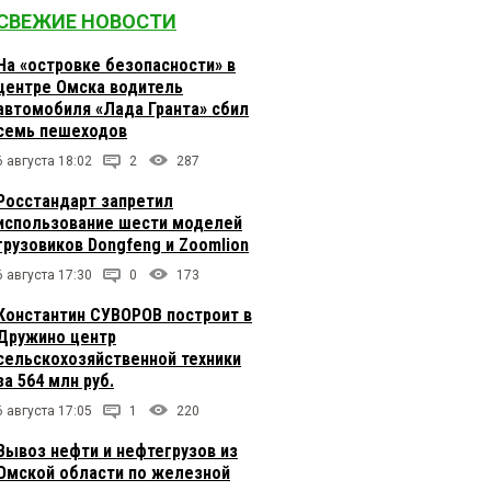
СВЕЖИЕ НОВОСТИ
На «островке безопасности» в
центре Омска водитель
автомобиля «Лада Гранта» сбил
семь пешеходов
6 августа 18:02
2
287
Росстандарт запретил
использование шести моделей
грузовиков Dongfeng и Zoomlion
6 августа 17:30
0
173
Константин СУВОРОВ построит в
Дружино центр
сельскохозяйственной техники
за 564 млн руб.
6 августа 17:05
1
220
Вывоз нефти и нефтегрузов из
Омской области по железной