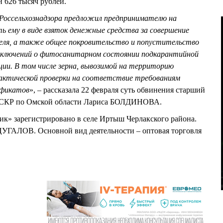
 626 тысяч рублей.
т Россельхознадзора предложил предпринимателю на
ь ему в виде взяток денежные средства за совершение
теля, а также общее покровительство и попустительство
заключений о фитосанитарном состоянии подкарантийной
ции. В том числе зерна, вывозимой на территорию
 фактической проверки на соответствие требованиям
ификатов
», – рассказала 22 февраля суть обвинения старший
 СКР по Омской области Лариса БОЛДИНОВА.
» зарегистрировано в селе Иртыш Черлакского района.
 ЦУГАЛОВ. Основной вид деятельности – оптовая торговля