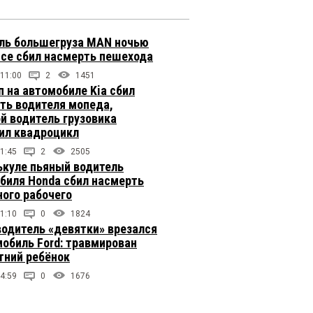
ль большегруза MAN ночью
ссе сбил насмерть пешехода
 11:00
2
1451
п на автомобиле Kia сбил
ть водителя мопеда,
й водитель грузовика
ил квадроцикл
1:45
2
2505
ькуле пьяный водитель
биля Honda сбил насмерть
ого рабочего
1:10
0
1824
одитель «девятки» врезался
мобиль Ford: травмирован
тний ребёнок
4:59
0
1676