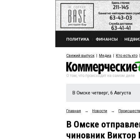
ПОЛИТИКА
ФИНАНСЫ
НЕДВИ
Свежий выпуск
Медиа
Кто есть кто
О том, что происходит на самом деле
В Омске четверг, 6 Августа
Главная
→
Новости
→
Происшест
В Омске отправл
чиновник Виктор