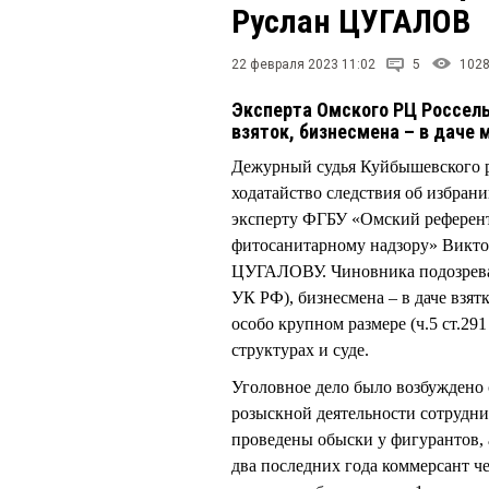
Руслан ЦУГАЛОВ
22 февраля 2023 11:02
5
102
Эксперта Омского РЦ Россель
взяток, бизнесмена – в даче
Дежурный судья Куйбышевского 
ходатайство следствия об избрани
эксперту ФГБУ «Омский референ
фитосанитарному надзору» Вик
ЦУГАЛОВУ. Чиновника подозревают
УК РФ), бизнесмена – в даче взят
особо крупном размере (ч.5 ст.2
структурах и суде.
Уголовное дело было возбуждено
розыскной деятельности сотрудн
проведены обыски у фигурантов, 
два последних года коммерсант ч