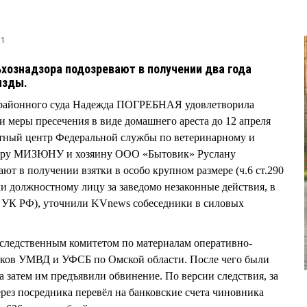
81
хознадзора подозревают в получении два года
 мзды.
районного суда Надежда ПОГРЕБНАЯ удовлетворила
и меры пресечения в виде домашнего ареста до 12 апреля
тный центр Федеральной службы по ветеринарному и
тору МИЗЮНУ и хозяину ООО «Бытовик» Руслану
 в получении взятки в особо крупном размере (ч.6 ст.290
ки должностному лицу за заведомо незаконные действия, в
91 УК РФ), уточнили KVnews собеседники в силовых
 следственным комитетом по материалам оперативно-
иков УМВД и УФСБ по Омской области. После чего были
а затем им предъявили обвинение. По версии следствия, за
ерез посредника перевёл на банковские счета чиновника