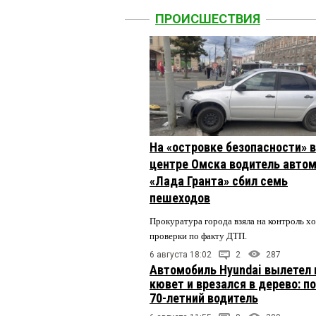
ПРОИСШЕСТВИЯ
На «островке безопасности» в
центре Омска водитель авто
«Лада Гранта» сбил семь
пешеходов
Прокуратура города взяла на контроль х
проверки по факту ДТП.
6 августа 18:02
2
287
Автомобиль Hyundai вылетел 
кювет и врезался в дерево: п
70-летний водитель