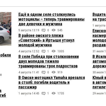
Ещё в одном селе столкнулись
Водите
мотоциклы – теперь травмированы
на тра
две девочки и мужчина
1 августа
Еписко
5 августа 13:19
0
545
В районе омского пляжа
насмер
«Советский» в Иртыше утонул
молодо
молодой мужчина
раздав
4 августа 12:52
1
1005
31 июля 1
мобиля
В селе Победа при столкновении
В Исил
двух мопедов тяжело
автомо
травмированы трое подростков
дорожн
4 августа 11:41
0
919
30 июля 1
од
В Омске мотоцикл Yamaha врезался
Юный в
в столб: погибли водитель и
в авто
пассажир
пятиле
в
1 августа 14:45
1
1735
29 июля 1
огиб