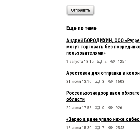
Отправить
Еще по теме
Андрей БОРОДИХИН, ООО «Ругрей
могут торговать без посредник
пользователями»
1 августа 18:15
2
1254
Арестован для отправки в коло
31 июля 13:10
3
1603
Россельхознадзор ввел обязате
области
29 июля 17:53
0
926
«Зерно в цене упало ниже себе
18 июля 15:30
7
2543