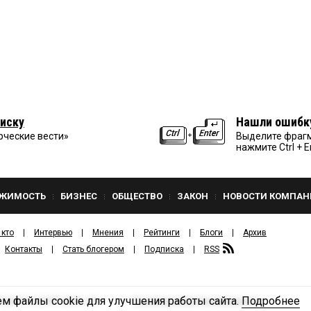
иску
Нашли ошибк
рческие вести»
Выделите фрагм
нажмите Ctrl + E
ЖИМОСТЬ
БИЗНЕС
ОБЩЕСТВО
ЗАКОН
НОВОСТИ КОМПАН
 кто
Интервью
Мнения
Рейтинги
Блоги
Архив
Контакты
Стать блогером
Подписка
RSS
м файлы cookie для улучшения работы сайта.
Подробнее
Политика конфиденциальности
ЗДАТЕЛЬСКИЙ ДОМ «КВ».