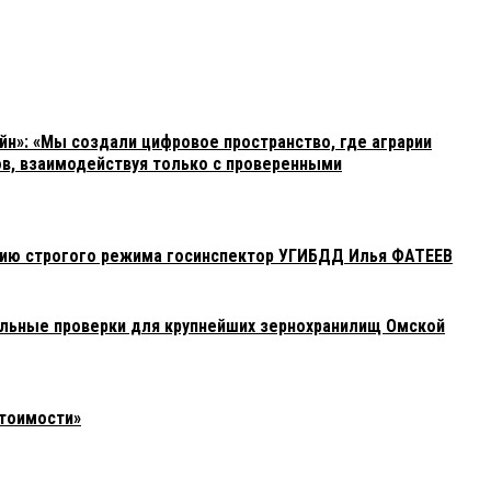
н»: «Мы создали цифровое пространство, где аграрии
ов, взаимодействуя только с проверенными
нию строгого режима госинспектор УГИБДД Илья ФАТЕЕВ
льные проверки для крупнейших зернохранилищ Омской
стоимости»