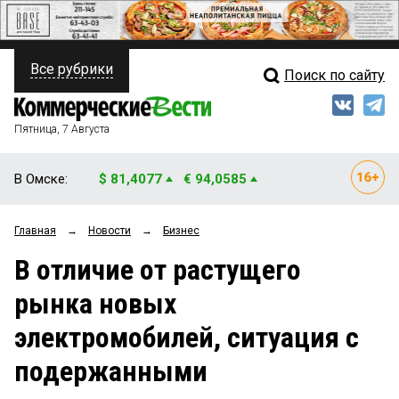
Все рубрики
Поиск по сайту
ПОЛИТИКА
Свежий выпуск
Медиа
ФИНАНСЫ
Пятница, 7 Августа
Кто есть кто
НЕДВИЖИМОСТЬ
В Омске:
$ 81,4077
€ 94,0585
Интервью
БИЗНЕС
Главная
→
Новости
→
Бизнес
Мнения
ОБЩЕСТВО
В отличие от растущего
Рейтинги
ЗАКОН
рынка новых
Блоги
НОВОСТИ КОМПАНИЙ
электромобилей, ситуация с
Архив
ПРОИСШЕСТВИЯ
подержанными