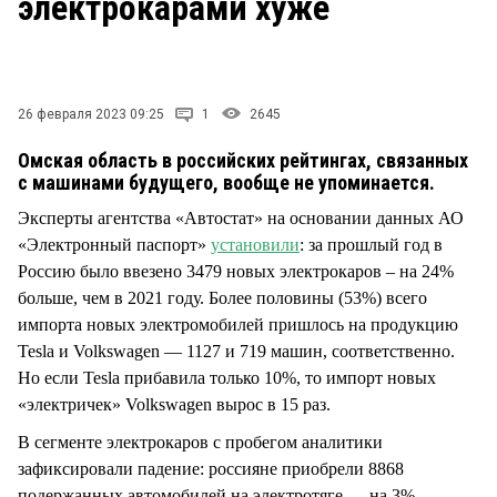
электрокарами хуже
СТИЛЬ ЖИЗНИ
26 февраля 2023 09:25
1
2645
Омская область в российских рейтингах, связанных
с машинами будущего, вообще не упоминается.
Эксперты агентства «Автостат» на основании данных АО
«Электронный паспорт»
установили
: за прошлый год в
Россию было ввезено 3479 новых электрокаров – на 24%
больше, чем в 2021 году. Более половины (53%) всего
импорта новых электромобилей пришлось на продукцию
Tesla и Volkswagen — 1127 и 719 машин, соответственно.
Но если Tesla прибавила только 10%, то импорт новых
«электричек» Volkswagen вырос в 15 раз.
В сегменте электрокаров с пробегом аналитики
зафиксировали падение: россияне приобрели 8868
подержанных автомобилей на электротяге — на 3%