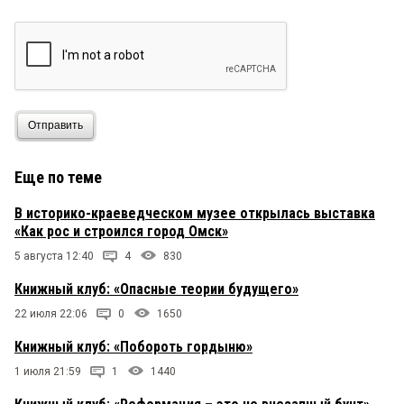
23 марта 2023 в 17:00:
Зерно Сибири!!! Золотыми буквами в летопись
криминальной эпохи бурковщины внесено!
ютуб
23 марта 2023 в 13:49:
Какая бесполезная работа и никчемушные
знания.
Отправить
Еще по теме
В историко-краеведческом музее открылась выставка
«Как рос и строился город Омск»
5 августа 12:40
4
830
Книжный клуб: «Опасные теории будущего»
22 июля 22:06
0
1650
Книжный клуб: «Побороть гордыню»
1 июля 21:59
1
1440