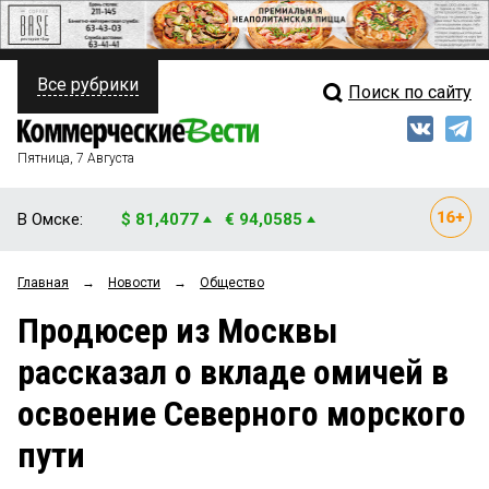
Все рубрики
Поиск по сайту
ПОЛИТИКА
Свежий выпуск
Медиа
ФИНАНСЫ
Пятница, 7 Августа
Кто есть кто
НЕДВИЖИМОСТЬ
В Омске:
$ 81,4077
€ 94,0585
Интервью
БИЗНЕС
Главная
→
Новости
→
Общество
Мнения
ОБЩЕСТВО
Продюсер из Москвы
Рейтинги
ЗАКОН
рассказал о вкладе омичей в
Блоги
НОВОСТИ КОМПАНИЙ
освоение Северного морского
Архив
ПРОИСШЕСТВИЯ
пути