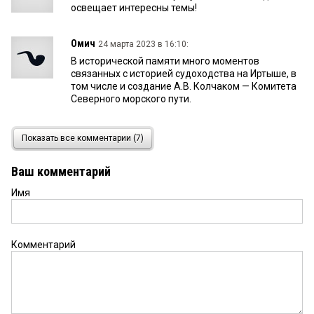
освещает интересны темы!
Омич
24 марта 2023 в 16:10:
В исторической памяти много моментов
связанных с историей судоходства на Иртыше, в
том числе и создание А.В. Колчаком — Комитета
Северного морского пути.
Уточняя об А.Э. Розентале
24 марта 2023 в 10:42:
Показать все комментарии (7)
Он родился 19 ноября 1887 г. в Петербурге.
Происходил из потомственных дворян
Ваш комментарий
Черниговской губернии. Арестован 25 декабря
1937 г. в Якутске; 2 июля 1940 г. приговорен к 8
Имя
годам лишения свободы. Умер 25 января 1941 г.
в местах заключения.
Комментарий
Бирюк
23 марта 2023 в 17:40:
А мне кажется интересная лекция и молодцы те,
кто ее в Омске организовал.
Четвериков