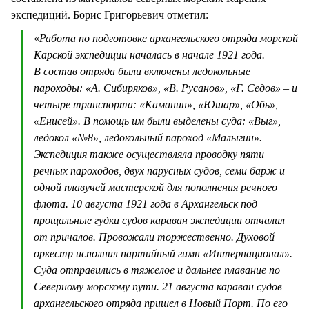
экспедиций. Борис Григорьевич отметил:
«
Работа по подготовке архангельского отряда морской
Карской экспедиции началась в начале 1921 года.
В состав отряда были включены ледокольные
пароходы: «А. Сибиряков», «В. Русанов», «Г. Седов» – и
четыре транспорта: «Каманин», «Юшар», «Обь»,
«Енисей». В помощь им были выделены суда: «Выг»,
ледокол «№8», ледокольный пароход «Малыгин».
Экспедиция также осуществляла проводку пяти
речных пароходов, двух парусных судов, семи барж и
одной плавучей мастерской для пополнения речного
флота. 10 августа 1921 года в Архангельск под
прощальные гудки судов караван экспедиции отчалил
от причалов. Провожали торжественно. Духовой
оркестр исполнил партийный гимн «Интернационал».
Суда отправились в тяжелое и дальнее плавание по
Северному морскому пути. 21 августа караван судов
архангельского отряда пришел в Новый Порт. По его