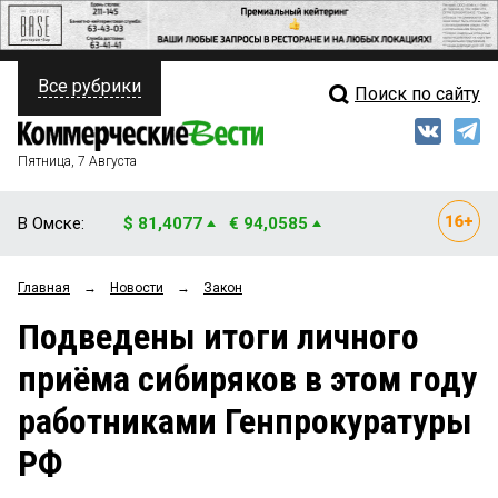
Все рубрики
Поиск по сайту
ПОЛИТИКА
Свежий выпуск
Медиа
ФИНАНСЫ
Пятница, 7 Августа
Кто есть кто
НЕДВИЖИМОСТЬ
В Омске:
$ 81,4077
€ 94,0585
Интервью
БИЗНЕС
Главная
→
Новости
→
Закон
Мнения
ОБЩЕСТВО
Подведены итоги личного
Рейтинги
ЗАКОН
приёма сибиряков в этом году
Блоги
НОВОСТИ КОМПАНИЙ
работниками Генпрокуратуры
Архив
ПРОИСШЕСТВИЯ
РФ