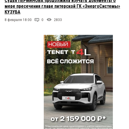
Судья ПЕРМИНОВА продолжила изучать документы о
мере пресечения главе питерской ГК «ЭнергоСистемы»
КУЗУБА
8 февраля 18:00
0
2833