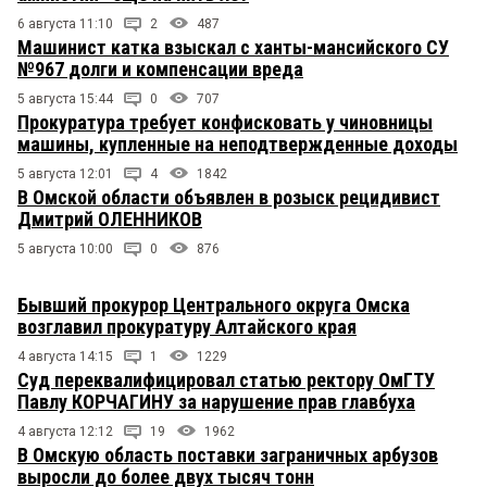
6 августа 11:10
2
487
Машинист катка взыскал с ханты-мансийского СУ
№967 долги и компенсации вреда
5 августа 15:44
0
707
Прокуратура требует конфисковать у чиновницы
машины, купленные на неподтвержденные доходы
5 августа 12:01
4
1842
В Омской области объявлен в розыск рецидивист
Дмитрий ОЛЕННИКОВ
5 августа 10:00
0
876
Бывший прокурор Центрального округа Омска
возглавил прокуратуру Алтайского края
4 августа 14:15
1
1229
Суд переквалифицировал статью ректору ОмГТУ
Павлу КОРЧАГИНУ за нарушение прав главбуха
4 августа 12:12
19
1962
В Омскую область поставки заграничных арбузов
выросли до более двух тысяч тонн