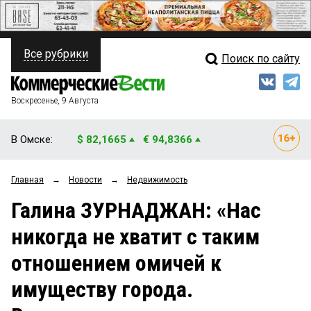
Все рубрики
Поиск по сайту
ПОЛИТИКА
Свежий выпуск
Медиа
ФИНАНСЫ
Воскресенье, 9 Августа
Кто есть кто
НЕДВИЖИМОСТЬ
В Омске:
$ 82,1665
€ 94,8366
Интервью
БИЗНЕС
Главная
→
Новости
→
Недвижимость
Мнения
ОБЩЕСТВО
Галина ЗУРНАДЖАН: «Нас
Рейтинги
ЗАКОН
никогда не хватит с таким
Блоги
НОВОСТИ КОМПАНИЙ
отношением омичей к
Архив
ПРОИСШЕСТВИЯ
имуществу города.