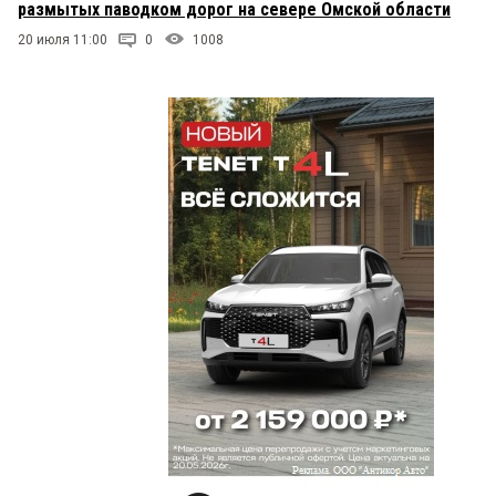
размытых паводком дорог на севере Омской области
дисциплинировать их по поводу уборки
прилегающих к их бизнесам территорий, за
20 июля 11:00
0
1008
которых истово заступился ООСП во главе со
своим президентом.
Олег Лизгунов
30 апреля 2023 в 16:28:
" – Но вообще… сегодня мы остановку помыли, а
завтра она уже облеплена. Нас никогда не хватит
с таким отношением омичей к имуществу города.
Вандализм идет сумасшедший." А вот это точно!!!
Ну всё, везде и всегда заклеено и разрисовано
всякой мерзостью! Сил городских структур на
очистку от этого безобразия точно никогда не
хватит. К совести взывать — похоже бесполезно.
Из года в год одна и та же история. Что-то надо
делать! Как-то этих «художников» и
«наклейщиков» надо отлавливать! И беспощадно
и СЕРЬЕЗНО (не символически) штрафовать.
Виктория
30 апреля 2023 в 16:17:
Уважаемая Галина Максимовна, межремонтные
сроки давно изменились. Просто нужно