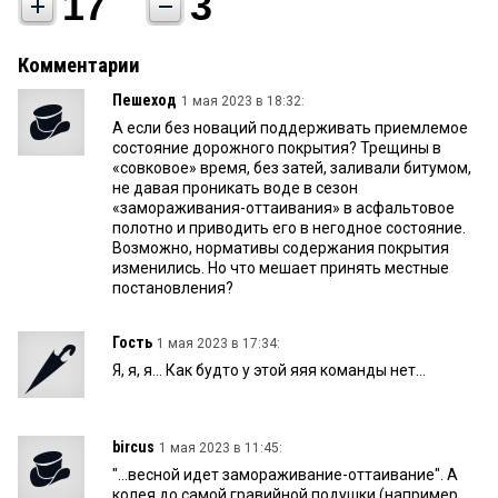
17
3
Комментарии
Пешеход
1 мая 2023 в 18:32:
А если без новаций поддерживать приемлемое
состояние дорожного покрытия? Трещины в
«совковое» время, без затей, заливали битумом,
не давая проникать воде в сезон
«замораживания-оттаивания» в асфальтовое
полотно и приводить его в негодное состояние.
Возможно, нормативы содержания покрытия
изменились. Но что мешает принять местные
постановления?
Гость
1 мая 2023 в 17:34:
Я, я, я... Как будто у этой яяя команды нет...
bircus
1 мая 2023 в 11:45:
"...весной идет замораживание-оттаивание". А
колея до самой гравийной подушки (например,