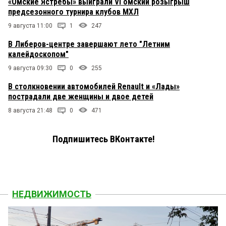
«Омские Ястребы» выиграли VI омский розыгрыш
предсезонного турнира клубов МХЛ
9 августа 11:00
1
247
В Либеров-центре завершают лето "Летним
калейдоскопом"
9 августа 09:30
0
255
В столкновении автомобилей Renault и «Лады»
пострадали две женщины и двое детей
8 августа 21:48
0
471
Подпишитесь ВКонтакте!
НЕДВИЖИМОСТЬ