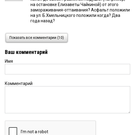
на остановке Елизаветы Чайкиной) от этого
замораживания-оттаивания? Асфальт положили
на ул. Б.Хмельницкого положили когда? Два
года назад?
Ильич
1 мая 2023 в 10:35:
Показать все комментарии (10)
Почему я в Москве не видел объявлений и
рекламы (плакатиков) на остановках?
Ваш комментарий
Имя
Грачу
1 мая 2023 в 10:34:
Прямо в точку. тем более с такими подходами
Комментарий
Грач
1 мая 2023 в 09:44:
Бабуле пора на пенсию, с такими кадрами у
области нет будущего
Андрей
1 мая 2023 в 09:19:
«Я езжу по всему дорогам» — да ну!??? А по 27- й
Северной проезжали? Это там, где от Герцена до