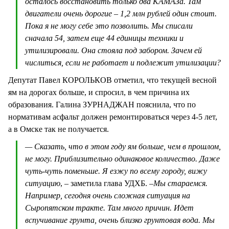
осталось восстановить только два КАМАЗа. Там
двигатели очень дорогие – 1,2 млн рублей один стоит.
Пока я не могу себе это позволить. Мы списали
сначала 54, затем еще 44 единицы техники и
утилизировали. Она стояла под забором. Зачем ей
числиться, если не работает и подлежит утилизации?
Депутат Павел КОРОЛЬКОВ отметил, что текущей весной
ям на дорогах больше, и спросил, в чем причина их
образования. Галина ЗУРНАДЖАН пояснила, что по
нормативам асфальт должен ремонтироваться через 4-5 лет,
а в Омске так не получается.
— Сказать, что в этом году ям больше, чем в прошлом,
не могу. Приблизительно одинаковое количество. Даже
чуть-чуть поменьше. Я езжу по всему городу, вижу
ситуацию
, – заметила глава УДХБ. –
Мы стараемся.
Например, сегодня очень сложная ситуация на
Сыропятском тракте. Там много причин. Идет
вспучивание грунта, очень близко грунтовая вода. Мы