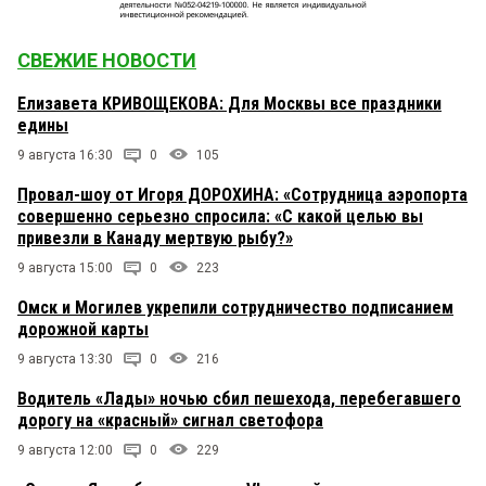
СВЕЖИЕ НОВОСТИ
Елизавета КРИВОЩЕКОВА: Для Москвы все праздники
едины
9 августа 16:30
0
105
Провал-шоу от Игоря ДОРОХИНА: «Сотрудница аэропорта
совершенно серьезно спросила: «С какой целью вы
привезли в Канаду мертвую рыбу?»
9 августа 15:00
0
223
Омск и Могилев укрепили сотрудничество подписанием
дорожной карты
9 августа 13:30
0
216
Водитель «Лады» ночью сбил пешехода, перебегавшего
дорогу на «красный» сигнал светофора
9 августа 12:00
0
229