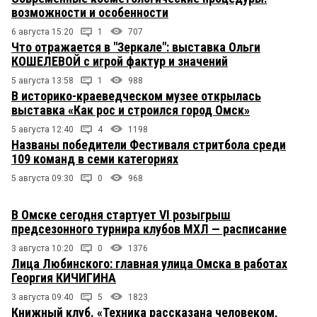
возможности и особенности
6 августа 15:20
1
707
Что отражается в "Зеркале": выставка Ольги
КОШЕЛЕВОЙ с игрой фактур и значений
5 августа 13:58
1
988
В историко-краеведческом музее открылась
выставка «Как рос и строился город Омск»
5 августа 12:40
4
1198
Названы победители Фестиваля стритбола среди
109 команд в семи категориях
5 августа 09:30
0
968
В Омске сегодня стартует VI розыгрыш
предсезонного турнира клубов МХЛ — расписание
3 августа 10:20
0
1376
Лица Любинского: главная улица Омска в работах
Георгия КИЧИГИНА
3 августа 09:40
5
1823
Книжный клуб. «Техника рассказана человеком,