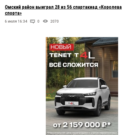
Омский район выиграл 28 из 56 спартакиад «Королева
спорта»
6 июля 16:34
0
2070