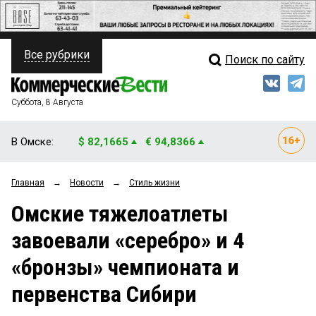
Все рубрики
Поиск по сайту
ПОЛИТИКА
Свежий выпуск
Медиа
ФИНАНСЫ
Суббота, 8 Августа
Кто есть кто
НЕДВИЖИМОСТЬ
В Омске:
$ 82,1665
€ 94,8366
Интервью
БИЗНЕС
Главная
→
Новости
→
Стиль жизни
Мнения
ОБЩЕСТВО
Омские тяжелоатлеты
Рейтинги
ЗАКОН
завоевали «серебро» и 4
Блоги
НОВОСТИ КОМПАНИЙ
«бронзы» чемпионата и
Архив
ПРОИСШЕСТВИЯ
первенства Сибири
СТИЛЬ ЖИЗНИ