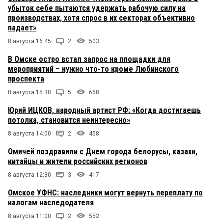
убыток себе пытаются удержать рабочую силу на
производствах, хотя спрос в их секторах объективно
падает»
8 августа 16:45
2
503
В Омске остро встал запрос на площадки для
мероприятий – нужно что-то кроме Любинского
проспекта
8 августа 15:30
5
668
Юрий ИЦКОВ, народный артист РФ: «Когда достигаешь
потолка, становится неинтересно»
8 августа 14:00
2
458
Омичей поздравили с Днем города белорусы, казахи,
китайцы и жители российских регионов
8 августа 12:30
3
417
Омское УФНС: наследники могут вернуть переплату по
налогам наследодателя
8 августа 11:00
2
552