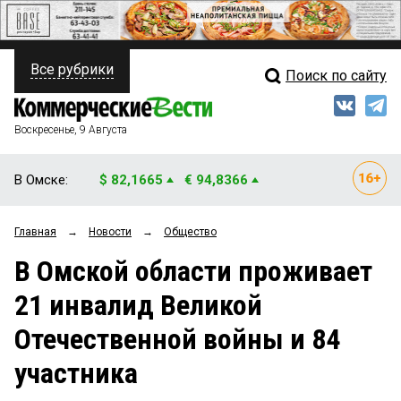
Все рубрики
Поиск по сайту
ПОЛИТИКА
Свежий выпуск
Медиа
ФИНАНСЫ
Воскресенье, 9 Августа
Кто есть кто
НЕДВИЖИМОСТЬ
В Омске:
$ 82,1665
€ 94,8366
Интервью
БИЗНЕС
Главная
→
Новости
→
Общество
Мнения
ОБЩЕСТВО
В Омской области проживает
Рейтинги
ЗАКОН
21 инвалид Великой
Блоги
НОВОСТИ КОМПАНИЙ
Отечественной войны и 84
Архив
ПРОИСШЕСТВИЯ
участника