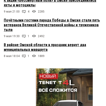
К акции «Бессмертный полк» в Омске присоединились
яхты и мотоциклы
9 мая 21:00
4
2285
Почётными гостями парада Победы в Омске стали пять
ветеранов Великой Отечественной войны и тружеников
тыла
9 мая 19:30
1
2492
В районе Омской области в праздник вернут два
муниципальных маршрута
8 мая 18:04
1
1889