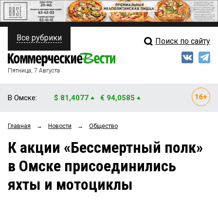
Все рубрики
Поиск по сайту
ПОЛИТИКА
Свежий выпуск
Медиа
ФИНАНСЫ
Пятница, 7 Августа
Кто есть кто
НЕДВИЖИМОСТЬ
В Омске:
$ 81,4077
€ 94,0585
Интервью
БИЗНЕС
Главная
→
Новости
→
Общество
Мнения
ОБЩЕСТВО
К акции «Бессмертный полк»
Рейтинги
ЗАКОН
в Омске присоединились
Блоги
НОВОСТИ КОМПАНИЙ
яхты и мотоциклы
Архив
ПРОИСШЕСТВИЯ