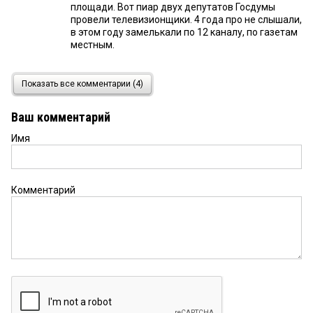
площади. Вот пиар двух депутатов Госдумы
провели телевизионщики. 4 года про не слышали,
в этом году замелькали по 12 каналу, по газетам
местным.
ДЖОКЕР
10 мая 2026 в 09:11:
Показать все комментарии (4)
Почему не присоединились самолеты и
вертолеты?! Непорядок!
Ваш комментарий
Имя
Комментарий