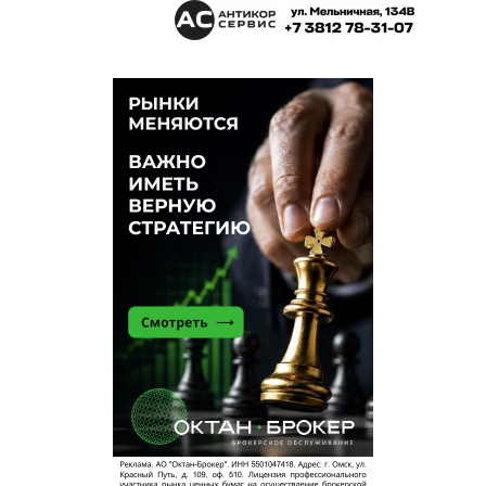
жизней забрал на севере Омской области
с.Гриневичи две и всё сходит..
Иван добрый
23 мая 2023 в 20:54:
Эти парни из 90-х умеют только подпольно
бизнес,,делать". Туда и дорога, существуют
только через черно- серые схемы, давно пора их
в чувство привести — паразитируют то на одном,
теперь на другом их,,боссе". Как их нутро еще не
разглядели.
Юрий
23 мая 2023 в 20:47:
А что не все их заправки?Там везде одно и то же.
Куда не копни — везде жидко. Эйхман с
Кошмариком зря вы ходили на базу СГ, решили
пометаться? Ну ну.
Ой, что-то будет
23 мая 2023 в 20:44:
А Райффайзенбанк банкротит Омскую
областную газовую компанию Кришкевича за
долг в 157 млн рублей. Следком расследует 2