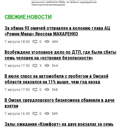
уголовных дела в отношении неустановленых, но
известных всем руководителей из ООГК. Теперь
вот аффилированные фирмы-прокладки пошли в
СВЕЖИЕ НОВОСТИ
разнос...
За обман 93 омичей отправлен в колонию глава АЦ
Наташа
23 мая 2023 в 20:31:
«Ромни Марш» Ярослав МАКАРЕНКО
Ба, да что же делается? Как же так? Посыпай
7 августа 18:00
0
444
голову пеплом и вперед. А где Денис прячется?
Наверно страшно, за эти халабуды что вы там
Возбуждено уголовное дело по ДТП, где были сбиты
обнальщиками эксплуатируете? Ну ничего,
семь человек на «островке безопасности»
просто закройте хлам и кто в театр а кто на завод
шагом марш.
7 августа 17:30
3
564
В июле спрос на автомобили с пробегом в Омской
Алеше от Андрэ
23 мая 2023 в 20:27:
области оказался на 11% выше, чем год назад
Ну вот и пришла твоя очередь,:-) расслабься и
7 августа 17:00
0
368
получай удовольствие нагнувшись.
В Омске свердловского бизнесмена обвинили в даче
взятки
7 августа 16:30
0
589
Залы ожидания «Комфорт» на двух вокзалах за семь