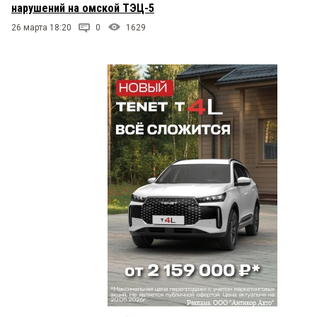
нарушений на омской ТЭЦ-5
на эаправке как будто стоянку они сделали для
машин — трактора, газели, легковые машины, а
26 марта 18:20
0
1629
это запрещено категорически, там может
заехать машина заправляться и газовоз газ
привезти, все остальные что находятся там
постоянно стоят это нарушение.
МихМих
23 мая 2023 в 21:17:
Это газовыми баллонами которые банкуют на
Заводской? Пару раз купил баллон, и на
полмесяца не хватило, приехал с претензией так
говорят не нравится не приезжай, чек не дают,
доказывать бесполезно, думаю просто не
доливают. Теперь к Ленте на Красноярском езжу,
там прямо при мне наливают.
Посторонний
23 мая 2023 в 21:16:
Депутат заксобрания В.Калинин 16 лет за
торговлю газом через несколько своих фирм
получил (кстати что-то для города сделал),а
Кришкевич его превзошёл в разы и никакой
реакции ни властей, ни прокуратуры ни прочих
надзорных органов. В Полтавке несколько