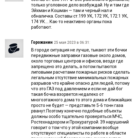
только уголовное дело возбуждай. Ну и там где
Эйхман и Кошман — там и черный нал и
обналичка. Составы ст.199 УК, 172 УК, 172.1 УК,
174 УК.... Как-то неактивно органы пока
работают.
Горожанин
25 мая 2023 в 06:31:
В городе ситуация не лучше, тыкают эти бочки
передвижные заправки газовые около домов,
около торговых центров и офисов, везде где
запрещено это делать, а потом пытаются
липовыми расчетами пожарных рисков сделать
легальным отсутствие минимальных пожарных
разрывов что крайне опасно для людей, потому
что это ГАЗ под давлением и если не дай бог
такая бочка взорвется недалеко от
многоэтажного дома то этого дома и ближайших
просто не будет — представьте 5-6 тонн газа
рванут.Поэтому конечно подобные объекты
должны особо тщательно проверяться МЧС,
Ростехнадзором и Прокуратурой. 39 нарушений
говорит о том что у этой компании вообще
отсутствуют специалисты по работе в области