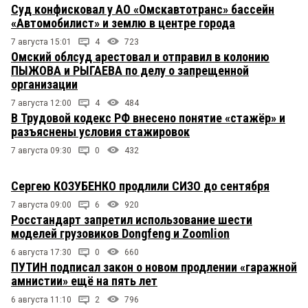
Суд конфисковал у АО «Омскавтотранс» бассейн
«Автомобилист» и землю в центре города
7 августа 15:01
4
723
Омский облсуд арестовал и отправил в колонию
ПЫЖОВА и РЫГАЕВА по делу о запрещенной
организации
7 августа 12:00
4
484
В Трудовой кодекс РФ внесено понятие «стажёр» и
разъяснены условия стажировок
7 августа 09:30
0
432
Сергею КОЗУБЕНКО продлили СИЗО до сентября
7 августа 09:00
6
920
Росстандарт запретил использование шести
моделей грузовиков Dongfeng и Zoomlion
6 августа 17:30
0
660
ПУТИН подписал закон о новом продлении «гаражной
амнистии» ещё на пять лет
6 августа 11:10
2
796