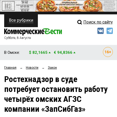
Все рубрики
Поиск по сайту
ПОЛИТИКА
Свежий выпуск
Медиа
ФИНАНСЫ
Суббота, 8 Августа
Кто есть кто
НЕДВИЖИМОСТЬ
В Омске:
$ 82,1665
€ 94,8366
Интервью
БИЗНЕС
Главная
→
Новости
→
Закон
Мнения
ОБЩЕСТВО
Ростехнадзор в суде
Рейтинги
ЗАКОН
потребует остановить работу
Блоги
НОВОСТИ КОМПАНИЙ
четырёх омских АГЗС
Архив
ПРОИСШЕСТВИЯ
компании «ЗапСибГаз»