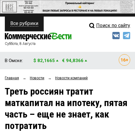
Все рубрики
Поиск по сайту
ПОЛИТИКА
Свежий выпуск
Медиа
ФИНАНСЫ
Суббота, 8 Августа
Кто есть кто
НЕДВИЖИМОСТЬ
В Омске:
$ 82,1665
€ 94,8366
Интервью
БИЗНЕС
Главная
→
Новости
→
Новости компаний
Мнения
ОБЩЕСТВО
Треть россиян тратит
Рейтинги
ЗАКОН
маткапитал на ипотеку, пятая
Блоги
НОВОСТИ КОМПАНИЙ
часть – еще не знает, как
Архив
ПРОИСШЕСТВИЯ
потратить