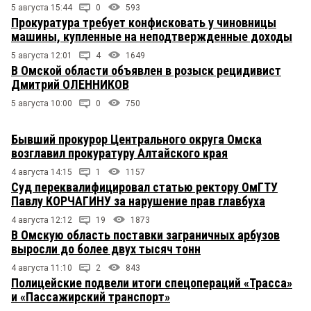
5 августа 15:44
0
593
Прокуратура требует конфисковать у чиновницы
машины, купленные на неподтвержденные доходы
5 августа 12:01
4
1649
В Омской области объявлен в розыск рецидивист
Дмитрий ОЛЕННИКОВ
5 августа 10:00
0
750
Бывший прокурор Центрального округа Омска
возглавил прокуратуру Алтайского края
4 августа 14:15
1
1157
Суд переквалифицировал статью ректору ОмГТУ
Павлу КОРЧАГИНУ за нарушение прав главбуха
4 августа 12:12
19
1873
В Омскую область поставки заграничных арбузов
выросли до более двух тысяч тонн
4 августа 11:10
2
843
Полицейские подвели итоги спецопераций «Трасса»
и «Пассажирский транспорт»