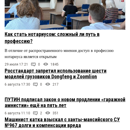
Как стать нотариусом: сложный ли путь в
профессию?
В отличие от распространенного мнения доступ в профессию
нотариуса является открытым
29 июля 17:21
0
1845
Росстандарт запретил использование шести
моделей грузовиков Dongfeng и Zoomlion
6 августа 17:30
0
217
ПУТИН подписал закон о новом продлении «гаражной
амнистии» ещё на пять лет
6 августа 11:10
2
351
Машинист катка взыскал с ханты-мансийского СУ
№967 долги и компенсации вреда