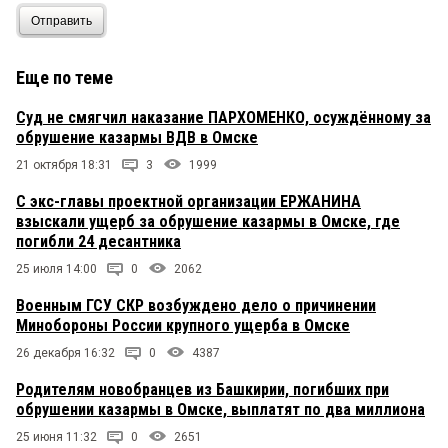
Отправить
Еще по теме
Суд не смягчил наказание ПАРХОМЕНКО, осуждённому за
обрушение казармы ВДВ в Омске
21 октября 18:31
3
1999
С экс-главы проектной организации ЕРЖАНИНА
взыскали ущерб за обрушение казармы в Омске, где
погибли 24 десантника
25 июля 14:00
0
2062
Военным ГСУ СКР возбуждено дело о причинении
Минобороны России крупного ущерба в Омске
26 декабря 16:32
0
4387
Родителям новобранцев из Башкирии, погибших при
обрушении казармы в Омске, выплатят по два миллиона
25 июня 11:32
0
2651