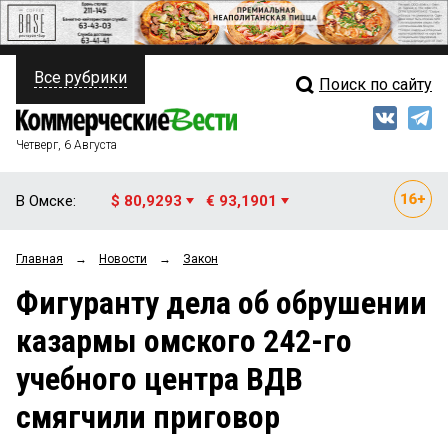
Все рубрики
Поиск по сайту
ПОЛИТИКА
Свежий выпуск
Медиа
ФИНАНСЫ
Четверг, 6 Августа
Кто есть кто
НЕДВИЖИМОСТЬ
В Омске:
$ 80,9293
€ 93,1901
Интервью
БИЗНЕС
Главная
→
Новости
→
Закон
Мнения
ОБЩЕСТВО
Фигуранту дела об обрушении
Рейтинги
ЗАКОН
казармы омского 242-го
Блоги
НОВОСТИ КОМПАНИЙ
учебного центра ВДВ
Архив
ПРОИСШЕСТВИЯ
смягчили приговор