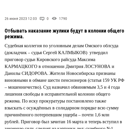
СТИЛЬ ЖИЗНИ
26 июня 2023 12:03
0
1790
Отбывать наказание жулики будут в колонии общего
режима.
Судебная коллегия по уголовным делам Омского облсуда
(докладчик – судья Сергей КАЛМЫКОВ) утвердил
приговор судьи Кировского райсуда Максима
КАРМАЦКОГО в отношении Дмитрия ЛОСУНОВА и
Данилы СИДОРОВА. Жители Новосибирска признаны
виновными в обмане шести пенсионеров (статья 159 УК РФ
– мошенничество). Суд назначил обвиняемым 3,5 и 4 года
лишения свободы в исправительной колонии общего
режима. По иску прокуратуры постановлено также
взыскать с осуждённых в солидарном порядке всю сумму
причинённого потерпевшим ущерба – почти 1,6 млн
рублей. Приговор был зачитан 16 марта и теперь вступил в
законную силу, следует из карточки дел: судебного №1-