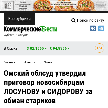
Все рубрики
Поиск по сайту
ПОЛИТИКА
Свежий выпуск
Медиа
ФИНАНСЫ
Суббота, 8 Августа
Кто есть кто
НЕДВИЖИМОСТЬ
В Омске:
$ 82,1665
€ 94,8366
Интервью
БИЗНЕС
Главная
→
Новости
→
Закон
Мнения
ОБЩЕСТВО
Омский облсуд утвердил
Рейтинги
ЗАКОН
приговор новосибирцам
Блоги
НОВОСТИ КОМПАНИЙ
ЛОСУНОВУ и СИДОРОВУ за
Архив
ПРОИСШЕСТВИЯ
обман стариков