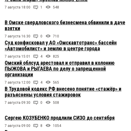
7 августа 18:00
1
548
В Омске свердловского бизнесмена обвинили в даче
взятки
7 августа 16:30
0
710
Суд конфисковал у АО «Омскавтотранс» бассейн
«Автомобилист» и землю в центре города
7 августа 15:01
4
825
Омский облсуд арестовал и отправил в колонию
ПЫЖОВА и РЫГАЕВА по делу о запрещенной
организации
7 августа 12:00
4
565
В Трудовой кодекс РФ внесено понятие «стажёр» и
разъяснены условия стажировок
7 августа 09:30
0
508
Сергею КОЗУБЕНКО продлили СИЗО до сентября
7 августа 09:00
8
1054