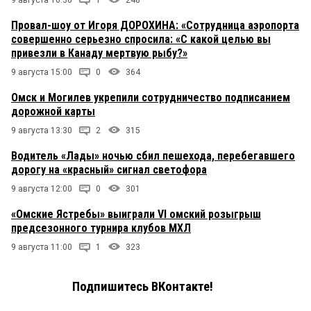
9 августа 16:30
1
248
Провал-шоу от Игоря ДОРОХИНА: «Сотрудница аэропорта
совершенно серьезно спросила: «С какой целью вы
привезли в Канаду мертвую рыбу?»
9 августа 15:00
0
364
Омск и Могилев укрепили сотрудничество подписанием
дорожной карты
9 августа 13:30
2
315
Водитель «Лады» ночью сбил пешехода, перебегавшего
дорогу на «красный» сигнал светофора
9 августа 12:00
0
301
«Омские Ястребы» выиграли VI омский розыгрыш
предсезонного турнира клубов МХЛ
9 августа 11:00
1
323
Подпишитесь ВКонтакте!