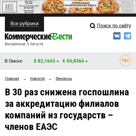
Все рубрики
Поиск по сайту
ПОЛИТИКА
Свежий выпуск
Медиа
ФИНАНСЫ
Воскресенье, 9 Августа
Кто есть кто
НЕДВИЖИМОСТЬ
В Омске:
$ 82,1665
€ 94,8366
Интервью
БИЗНЕС
Главная
→
Новости
→
Финансы
Мнения
ОБЩЕСТВО
В 30 раз снижена госпошлина
Рейтинги
ЗАКОН
за аккредитацию филиалов
Блоги
НОВОСТИ КОМПАНИЙ
компаний из государств –
Архив
ПРОИСШЕСТВИЯ
членов ЕАЭС