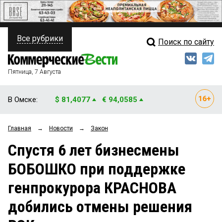
Все рубрики
Поиск по сайту
ПОЛИТИКА
Свежий выпуск
Медиа
ФИНАНСЫ
Пятница, 7 Августа
Кто есть кто
НЕДВИЖИМОСТЬ
В Омске:
$ 81,4077
€ 94,0585
Интервью
БИЗНЕС
Главная
→
Новости
→
Закон
Мнения
ОБЩЕСТВО
Спустя 6 лет бизнесмены
Рейтинги
ЗАКОН
БОБОШКО при поддержке
Блоги
НОВОСТИ КОМПАНИЙ
генпрокурора КРАСНОВА
Архив
ПРОИСШЕСТВИЯ
добились отмены решения