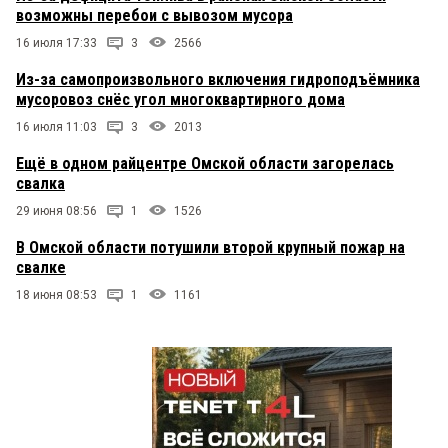
возможны перебои с вывозом мусора
16 июля 17:33
3
2566
Из-за самопроизвольного включения гидроподъёмника
мусоровоз снёс угол многоквартирного дома
16 июля 11:03
3
2013
Ещё в одном райцентре Омской области загорелась
свалка
29 июня 08:56
1
1526
В Омской области потушили второй крупный пожар на
свалке
18 июня 08:53
1
1161