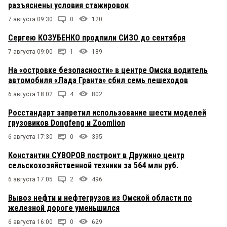
разъяснены условия стажировок
7 августа 09:30
0
120
Сергею КОЗУБЕНКО продлили СИЗО до сентября
7 августа 09:00
1
189
На «островке безопасности» в центре Омска водитель
автомобиля «Лада Гранта» сбил семь пешеходов
6 августа 18:02
4
802
Росстандарт запретил использование шести моделей
грузовиков Dongfeng и Zoomlion
6 августа 17:30
0
395
Константин СУВОРОВ построит в Дружино центр
сельскохозяйственной техники за 564 млн руб.
6 августа 17:05
2
496
Вывоз нефти и нефтегрузов из Омской области по
железной дороге уменьшился
6 августа 16:00
0
629