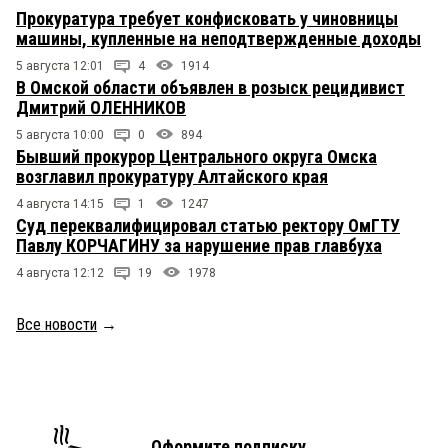
Прокуратура требует конфисковать у чиновницы
машины, купленные на неподтвержденные доходы
5 августа 12:01
4
1914
В Омской области объявлен в розыск рецидивист
Дмитрий ОЛЕННИКОВ
5 августа 10:00
0
894
Бывший прокурор Центрального округа Омска
возглавил прокуратуру Алтайского края
4 августа 14:15
1
1247
Суд переквалифицировал статью ректору ОмГТУ
Павлу КОРЧАГИНУ за нарушение прав главбуха
4 августа 12:12
19
1978
Все новости
→
Оформите подписку