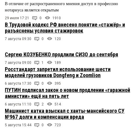
В отличие от распространенного мнения доступ в профессию
нотариуса является открытым
29 июля 17:21
0
1910
В Трудовой кодекс РФ внесено понятие «стажёр» и
разъяснены условия стажировок
7 августа 09:30
0
120
Сергею КОЗУБЕНКО продлили СИЗО до сентября
7 августа 09:00
1
189
Росстандарт запретил использование шести
моделей грузовиков Dongfeng и Zoomlion
6 августа 17:30
0
395
ПУТИН подписал закон о новом продлении «гаражной
амнистии» ещё на пять лет
6 августа 11:10
2
514
Машинист катка взыскал с ханты-мансийского СУ
№967 долги и компенсации вреда
5 августа 15:44
0
723